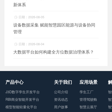
新体系
日期：2026-08-05

设备数据采集 赋能智慧园区能源与设备协同
管理
日期：2026-08-04

大数据平台如何构建全方位数据治理体系？
产品中心
关于我们
应用场景
J3D数字孪生开发平台
公司介绍
孪生工厂
智
RBI商业智能开发平台
资讯动态
管理驾驶舱
智
模型智能轻量化平台
用户故事
智慧云展厅
智