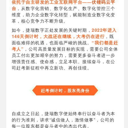
依托于自主研发的工业互联网平台——
伏锂码云平
台
，从数字化营销、数字化生产、数字化管控三个
维度，助力企业数字化转型，赋能制造业数字化变
革，核心竞争力不断升级。
如今，捷瑞数字正处发展的关键时期，
2022年进入
146天倒计时，大战还在继续，大考仍在进行
，既
面临难得的机遇，也面临严峻的挑战。
“我们都是赶
考人”
，公司高质量发展目标的实现，需要公司全体
员工付出更加艰辛的努力，需要更多奋斗者进一步
增强责任感、使命感，立足本职、接续奋斗，在公
司赶考新征程中再立新功、再创佳绩。
赶考倒计时，股东亮身份
自成立之日起，捷瑞数字便始终奉行以奋斗者为本
的行为准则，讲求“诚信做人，激情做事”，公司的
每一位股东都是奋斗者中的杰出代表。