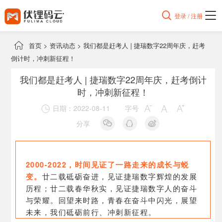

登录 / 注册

首页
>
资讯动态
>
我们都是赶考人 | 捷瑞数字22周年庆，赶考
倒计时，冲刺新征程！
我们都是赶考人 | 捷瑞数字22周年庆，赶考倒计
时，冲刺新征程！
日期：2022-08-11
字号




分享
2000-2022，时间见证了一路走来的成长与蜕
变。
廿二载砥砺奋进，见证捷瑞数字辉煌的发展
历程；廿二载春华秋实，见证捷瑞数字人的奋斗
与荣耀。回望来时路，青春在奋斗中闪光，展望
未来，我们砥砺前行、冲刺新征程。