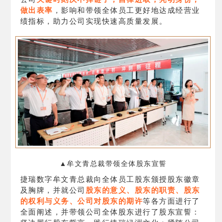
做出表率
，影响和带领全体员工更好地达成经营业
绩指标，助力公司实现快速高质量发展。
▲牟文青总裁带领全体股东宣誓
捷瑞数字牟文青总裁向全体员工股东颁授股东徽章
及胸牌，并就公司
股东的意义、股东的职责、股东
的权利与义务、公司对股东的期许
等各方面进行了
全面阐述，并带领公司全体股东进行了股东宣誓：