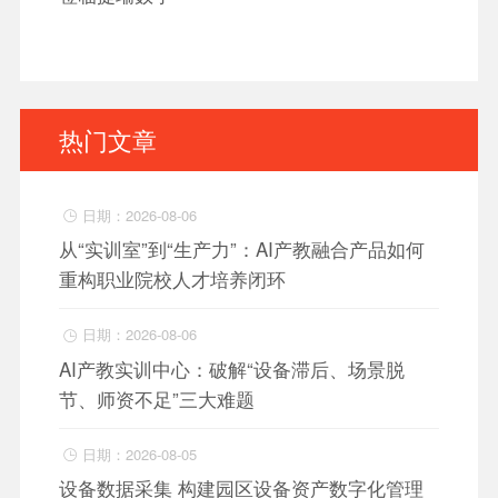
热门文章
日期：2026-08-06

从“实训室”到“生产力”：AI产教融合产品如何
重构职业院校人才培养闭环
日期：2026-08-06

AI产教实训中心：破解“设备滞后、场景脱
节、师资不足”三大难题
日期：2026-08-05

设备数据采集 构建园区设备资产数字化管理