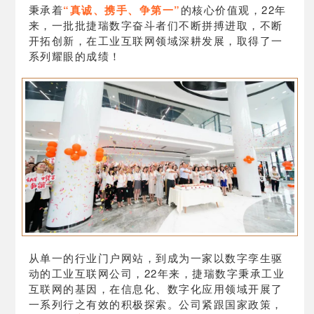
秉承着
“真诚、携手、争第一”
的核心价值观，22年
来，一批批捷瑞数字奋斗者们不断拼搏进取，不断
开拓创新，在工业互联网领域深耕发展，取得了一
系列耀眼的成绩！
从单一的行业门户网站，到成为一家以数字孪生驱
动的工业互联网公司，22年来，捷瑞数字秉承工业
互联网的基因，在信息化、数字化应用领域开展了
一系列行之有效的积极探索。公司紧跟国家政策，