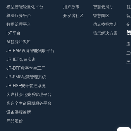
模型智能轻量化平台
用户故事
智慧云展厅
智
算法服务平台
开发者社区
智慧园区
智
数据治理平台
仿真模拟培训
企
IoT平台
场景解决方案
AI智能知识库
应
JR-EAM设备智能物联平台
三
JR-IET智造实训
应
JR-DTF数字孪生工厂
JR-EMS能碳管理系统
JR-HSE安环管控系统
客户社会化关系管理平台
客户全生命周期服务平台
设备远程诊断
产品定价