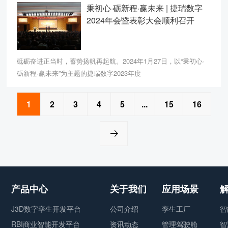
秉初心·砺新程·赢未来 | 捷瑞数字
2024年会暨表彰大会顺利召开
砥砺奋进正当时，蓄势扬帆再起航。2024年1月27日，以“秉初心·
砺新程·赢未来”为主题的捷瑞数字2023年度
1
2
3
4
5
...
15
16

产品中心
关于我们
应用场景
J3D数字孪生开发平台
公司介绍
孪生工厂
智
RBI商业智能开发平台
资讯动态
管理驾驶舱
智