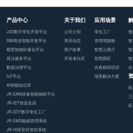
产品中心
关于我们
应用场景
J3D数字孪生开发平台
公司介绍
孪生工厂
智
RBI商业智能开发平台
资讯动态
管理驾驶舱
智
模型智能轻量化平台
用户故事
智慧云展厅
智
算法服务平台
开发者社区
智慧园区
智
数据治理平台
仿真模拟培训
企
IoT平台
场景解决方案
AI智能知识库
应
JR-EAM设备智能物联平台
三
JR-IET智造实训
应
JR-DTF数字孪生工厂
JR-EMS能碳管理系统
JR-HSE安环管控系统