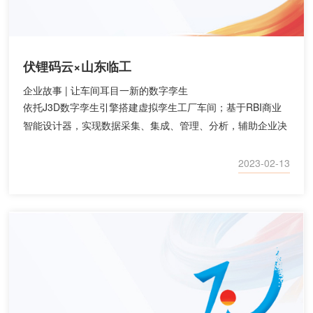
伏锂码云×山东临工
企业故事 | 让车间耳目一新的数字孪生
依托J3D数字孪生引擎搭建虚拟孪生工厂车间；基于RBI商业
智能设计器，实现数据采集、集成、管理、分析，辅助企业决
策。
2023-02-13