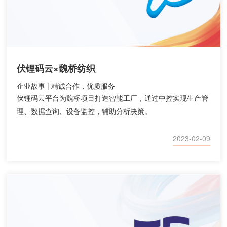
伏锂码云×魏桥纺织
企业故事 | 精诚合作，优质服务
伏锂码云平台为魏桥项目打造智能工厂，通过中控实现生产管
理、数据查询、设备监控，辅助分析决策。
2023-02-09