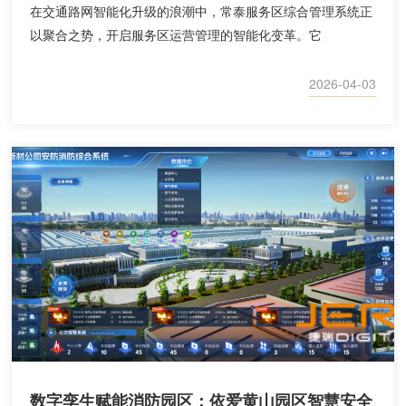
在交通路网智能化升级的浪潮中，常泰服务区综合管理系统正
以聚合之势，开启服务区运营管理的智能化变革。它
2026-04-03
数字孪生赋能消防园区：依爱黄山园区智慧安全