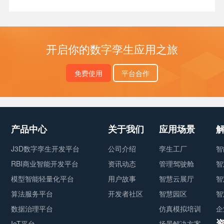
开启你的数字孪生应用之旅
免费使用
平台合作
产品中心
关于我们
应用场景
J3D数字孪生开发平台
公司介绍
孪生工厂
智
RBI商业智能开发平台
资讯动态
管理驾驶舱
智
模型智能轻量化平台
用户故事
智慧云展厅
智
算法服务平台
开发者社区
智慧园区
智
数据治理平台
仿真模拟培训
企
IoT平台
场景解决方案