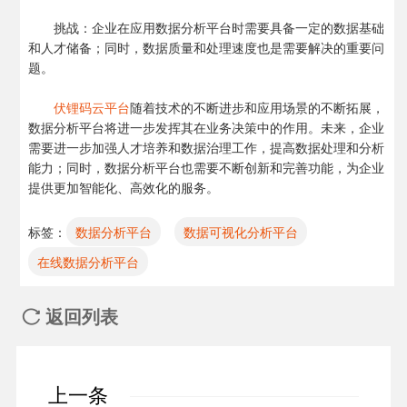
挑战：企业在应用数据分析平台时需要具备一定的数据基础
和人才储备；同时，数据质量和处理速度也是需要解决的重要问
题。
伏锂码云平台
随着技术的不断进步和应用场景的不断拓展，
数据分析平台将进一步发挥其在业务决策中的作用。未来，企业
需要进一步加强人才培养和数据治理工作，提高数据处理和分析
能力；同时，数据分析平台也需要不断创新和完善功能，为企业
提供更加智能化、高效化的服务。
标签：
数据分析平台
数据可视化分析平台
在线数据分析平台
返回列表

上一条