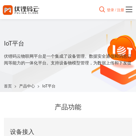

登录 / 注册
IoT平台
伏锂码云物联网平台是一个集成了设备管理、数据安全通信和消息订
阅等能力的一体化平台。支持设备物模型管理，为数据上传和下发提
供标准协议和通讯服务，同时支持通过规则引擎实现数据的预处理、
解析和转发等功能，并支持对设备数据进行统计和分析。
首页
>
产品中心
>
IoT平台
产品功能
设备接入