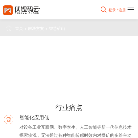

登录 / 注册

首页
>
解决方案
>
智慧矿山
行业痛点
智能化应用低
对设备工业互联网、数字孪生、人工智能等新一代信息技术
探索较浅，无法通过各种智能传感时效内对煤矿的多维主动