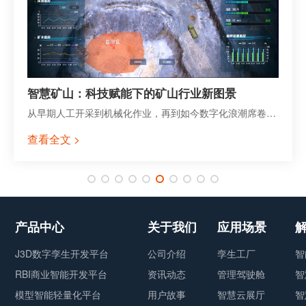
智慧矿山：科技赋能下的矿山行业新图景
从早期人工开采到机械化作业，再到如今数字化浪潮席卷，矿山行业正经历着前所未有的变革。在这场变革中，"智慧矿山"概念应运而生，成为推动行业升级的核心力量。它不仅代...
查看全文 >
产品中心
关于我们
应用场景
J3D数字孪生开发平台
公司介绍
孪生工厂
智
RBI商业智能开发平台
资讯动态
管理驾驶舱
智
模型智能轻量化平台
用户故事
智慧云展厅
智