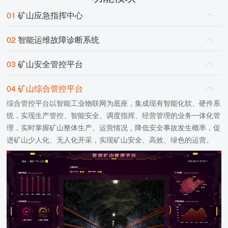
01
矿山应急指挥中心
02
智能运维故障诊断系统
03
矿山安全管控平台
04
矿山综合管控平台
综合管控平台以智能工业物联网为底座，集成现有智能化软、硬件系
统，实现生产管控、智能安全、调度指挥、经营管理的业务一体化管
理，实时掌握矿山整体生产、运营情况，降低安全事故发生概率，促
进矿山少人化、无人化开采，实现矿山安全、高效、绿色的运营。