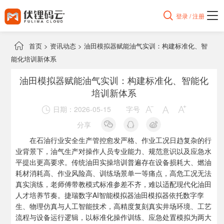

登录 / 注册

首页
>
资讯动态
>
油田模拟器赋能油气实训：构建标准化、智
能化培训新体系
油田模拟器赋能油气实训：构建标准化、智能化
培训新体系
日期：2026-05-15
字号




分享
在石油行业安全生产管控愈发严格、作业工况日趋复杂的行
业背景下，油气生产对操作人员专业能力、规范意识以及应急水
平提出更高要求。传统油田实操培训普遍存在设备损耗大、燃油
耗材消耗高、作业风险高、训练场景单一等痛点，高危工况无法
真实演练，老师傅带教模式标准参差不齐，难以适配现代化油田
人才培养节奏。捷瑞数字AI智能模拟器油田模拟器依托数字孪
生、物理仿真与人工智能技术，高精度复刻真实井场环境、工艺
流程与设备运行逻辑，以标准化操作训练、应急处置模拟为两大