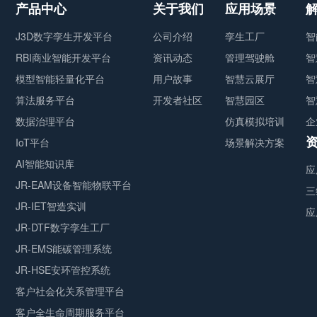
产品中心
关于我们
应用场景
J3D数字孪生开发平台
公司介绍
孪生工厂
智
RBI商业智能开发平台
资讯动态
管理驾驶舱
智
模型智能轻量化平台
用户故事
智慧云展厅
智
算法服务平台
开发者社区
智慧园区
智
数据治理平台
仿真模拟培训
企
IoT平台
场景解决方案
AI智能知识库
应
JR-EAM设备智能物联平台
三
JR-IET智造实训
应
JR-DTF数字孪生工厂
JR-EMS能碳管理系统
JR-HSE安环管控系统
客户社会化关系管理平台
客户全生命周期服务平台