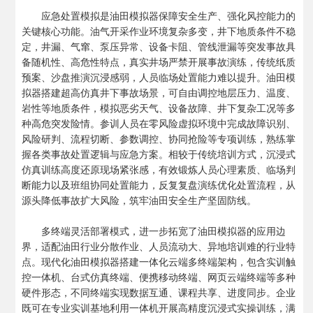
应急处置模拟是油田模拟器保障安全生产、强化风控能力的
关键核心功能。油气开采作业环境复杂多变，井下地质条件不稳
定，井漏、气窜、泵压异常、设备卡阻、管线泄漏等突发事故具
备随机性、高危性特点，真实井场严禁开展事故演练，传统纸质
预案、沙盘推演沉浸感弱，人员临场处置能力难以提升。油田模
拟器搭建超高仿真井下事故场景，可自由调控地层压力、温度、
岩性等地质条件，模拟恶劣天气、设备故障、井下复杂工况等多
种高危突发险情。参训人员在零风险虚拟环境中完成故障识别、
风险研判、流程切断、参数调控、协同抢险等专项训练，熟练掌
握各类事故处置逻辑与应急方案。相较于传统培训方式，沉浸式
仿真训练高度还原现场紧张感，有效锻炼人员心理素质、临场判
断能力以及班组协同处置能力，反复复盘演练优化处置流程，从
源头降低事故扩大风险，筑牢油田安全生产坚固防线。
多终端灵活部署模式，进一步拓宽了油田模拟器的应用边
界，适配油田行业分散作业、人员流动大、异地培训难的行业特
点。现代化油田模拟器搭建一体化云端多终端架构，包含实训触
控一体机、台式仿真终端、便携移动终端、网页云端终端等多种
硬件形态，不同终端实现数据互通、课程共享、进度同步。企业
既可在专业实训基地利用一体机开展高精度沉浸式实操训练，满