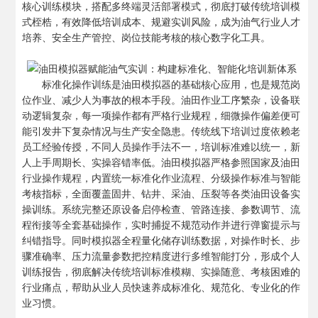
核心训练模块，搭配多终端灵活部署模式，彻底打破传统培训模
式桎梏，有效降低培训成本、规避实训风险，成为油气行业人才
培养、安全生产管控、岗位技能考核的核心数字化工具。
标准化操作训练是油田模拟器的基础核心应用，也是规范岗
位作业、减少人为事故的根本手段。油田作业工序繁杂，设备联
动逻辑复杂，每一项操作都有严格行业规程，细微操作偏差便可
能引发井下复杂情况与生产安全隐患。传统线下培训过度依赖老
员工经验传授，不同人员操作手法不一，培训标准难以统一，新
人上手周期长、实操容错率低。油田模拟器严格参照国家及油田
行业操作规程，内置统一标准化作业流程、分级操作标准与智能
考核指标，全面覆盖固井、钻井、采油、压裂等各类油田设备实
操训练。系统完整还原设备启停检查、管路连接、参数调节、流
程衔接等全套基础操作，实时捕捉不规范动作并进行弹窗提示与
纠错指导。同时模拟器全程量化储存训练数据，对操作时长、步
骤准确率、压力流量参数把控精度进行多维智能打分，形成个人
训练报告，彻底解决传统培训标准模糊、实操随意、考核困难的
行业痛点，帮助从业人员快速养成标准化、规范化、专业化的作
业习惯。