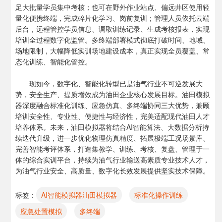
足大批量学员集中考核；也可在野外作业站点、偏远井区使用轻
量化便携终端，完成碎片化学习、岗前复训；管理人员依托云端
后台，远程管控学员信息、调取训练记录、生成考核报表，实现
培训全过程数字化监管。多终端部署模式彻底打破时间、地域、
场地限制，大幅降低实训场地建设成本，真正实现全员覆盖、常
态化训练、智能化管控。
现如今，数字化、智能化转型已是油气行业不可逆发展大
势，安全生产、提质增效成为油田企业核心发展目标。油田模拟
器深度融合标准化训练、应急仿真、多终端协同三大优势，兼顾
培训安全性、专业性、便捷性与经济性，完美适配现代油田人才
培养体系。未来，油田模拟器将结合AI智能算法、大数据分析持
续迭代升级，进一步优化物理仿真精度、拓展极端工况场景库、
完善智能考评体系，打造集教学、训练、考核、复盘、管理于一
体的综合实训平台，持续为油气行业输送高素质专业技术人才，
为油气行业安全、高质量、数字化长效发展提供坚实技术保障。
标签：
AI智能模拟器油田模拟器
标准化操作训练
应急处置模拟
多终端