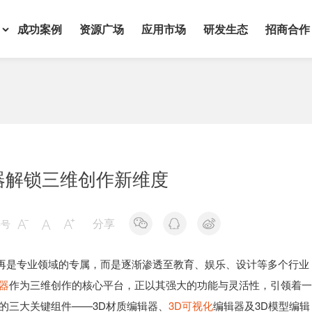
成功案例
资源广场
应用市场
研发生态
招商合作
器解锁三维创作新维度
分享
字号



再是专业领域的专属，而是逐渐渗透至教育、娱乐、设计等多个行业
辑器
作为三维创作的核心平台，正以其强大的功能与灵活性，引领着
的三大关键组件——3D材质编辑器、
3D可视化
编辑器及3D模型编辑