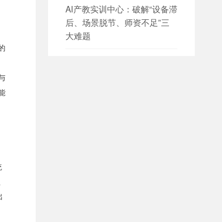
AI产教实训中心：破解“设备滞
后、场景脱节、师资不足”三
大难题
的
日期：2026-08-05
的

设备数据采集 构建园区设备资
与
产数字化管理新体系
能
日期：2026-08-05

设备数据采集 赋能智慧园区能
源与设备协同管理
统
日期：2026-08-04

、
大数据平台如何构建全方位数
据治理体系？
出
观