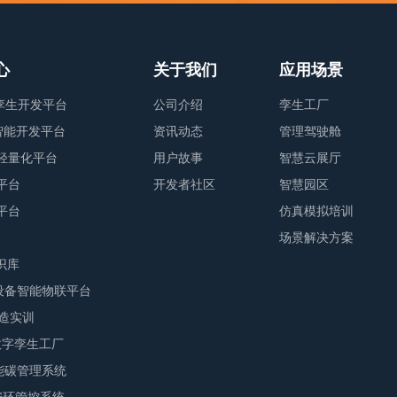
心
关于我们
应用场景
字孪生开发平台
公司介绍
孪生工厂
业智能开发平台
资讯动态
管理驾驶舱
轻量化平台
用户故事
智慧云展厅
平台
开发者社区
智慧园区
平台
仿真模拟培训
场景解决方案
识库
M设备智能物联平台
智造实训
F数字孪生工厂
S能碳管理系统
E安环管控系统