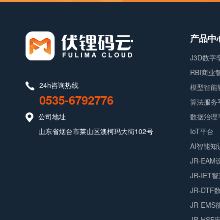
产品中
J3D数
RBI商
24h咨询热线
模型智能
0535-6792776
算法服务
公司地址
数据治理
山东省烟台市莱山区澳柯玛大街102号
IoT平台
AI智能知
JR-EA
JR-IET
JR-DT
JR-EM
JR-HS