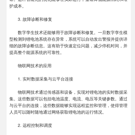
护成本。
3. 故障诊断和修复
数字孪生技术还能够用于故障诊断和修复。一旦数字孪生模
型检测到锂电池系统存在异常，系统可以自动发出警报并提供详
细的故障诊断信息。这有助于快速定位问题，减少停机时间，并
提高整个能源系统的可靠性。
物联网技术的应用
1. 实时数据采集与云平台连接
物联网技术通过传感器和设备，实现对锂电池的实时数据采
集。这些数据可以包括电池温度、电流、电压等关键参数。通过
与云平台的连接，这些数据能够实现远程监控和管理，使得管理
人员可以随时随地通过网络获取锂电池的运行情况。
2. 远程控制和调度