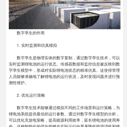
数字孪生的作用
1. 实时监测和仿真模拟
数字孪生是物理实体的数字复制，通过数字孪生技术，可以
实时监测锂电池的运行状态。传感器数据和监控信息被反映到数
字孪生模型中，形成对实际锂电池状态的精准仿真。这使得管理
人员能够准确地了解锂电池的运行状况，及时发现问题并进行预
测性维护。
2. 优化运行策略
数字孪生技术能够通过模拟不同的工作场景和运行策略，为
锂电池系统提供最佳的运行参数。通过对数字孪生模型的分析，
可以优化充放电策略，提高能源利用效率，延长锂电池的使用寿
命。这种智能化的优化能够在实际运行中显著降低能源消耗和维