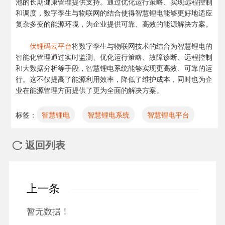
池的长期健康管理提供支持。通过优化运行策略、实现远程控制
和调度，数字孪生与物联网的结合使得智慧锂电能够更好地适应
复杂多变的能源环境，为企业提供可靠、高效的能源解决方案。
伏锂码云平台
将数字孪生与物联网技术的结合为智慧锂电的
智能化管理通过实时监测、优化运行策略、故障诊断、远程控制
和大数据分析等手段，智慧锂电系统能够实现更高效、可靠的运
行。这不仅提高了能源利用效率，降低了维护成本，同时也为企
业在能源管理方面提供了更为全面的解决方案。
标签：
智慧锂电
智慧锂电系统
智慧锂电平台
返回列表

上一条
暂无数据！