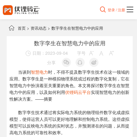

登录 / 注册

首页
>
资讯动态
>
数字孪生在智慧电力中的应用
数字孪生在智慧电力中的应用
日期：2023-09-04
字号




分享
当谈到
智慧电力
时，不得不提及数字孪生技术在这一领域的
应用。数字孪生是一种模拟物理系统或过程的数字化复制，它在
智慧电力中扮演着至关重要的角色。本文将探讨数字孪生在智慧
电力中的应用，以及如何利用
伏锂码云平台
实现智慧电力的创新
性解决方案。——摘要
数字孪生技术通过将实际电力系统的物理组件数字化成虚拟
模型，使得运营人员可以更好地理解和控制电力系统。这些虚拟
模型可以反映电力系统的实时状态，并预测潜在的问题，从而提
高电力系统的可靠性和效率。