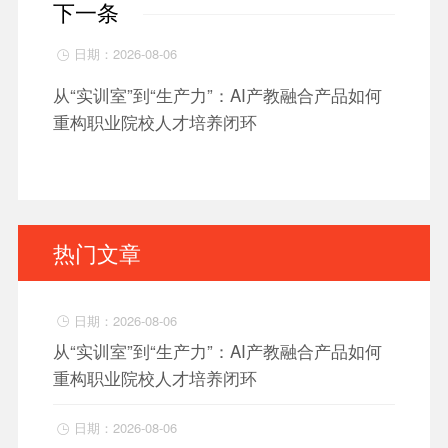
下一条
日期：2026-08-06

从“实训室”到“生产力”：AI产教融合产品如何
重构职业院校人才培养闭环
热门文章
日期：2026-08-06

从“实训室”到“生产力”：AI产教融合产品如何
重构职业院校人才培养闭环
日期：2026-08-06
