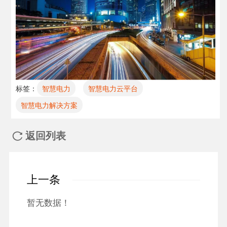
标签：
智慧电力
智慧电力云平台
智慧电力解决方案
返回列表

上一条
暂无数据！