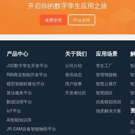
开启你的数字孪生应用之旅
免费使用
平台合作
产品中心
关于我们
应用场景
J3D数字孪生开发平台
公司介绍
孪生工厂
智
RBI商业智能开发平台
资讯动态
管理驾驶舱
智
模型智能轻量化平台
用户故事
智慧云展厅
智
算法服务平台
开发者社区
智慧园区
智
数据治理平台
仿真模拟培训
企
IoT平台
场景解决方案
AI智能知识库
应
JR-EAM设备智能物联平台
三