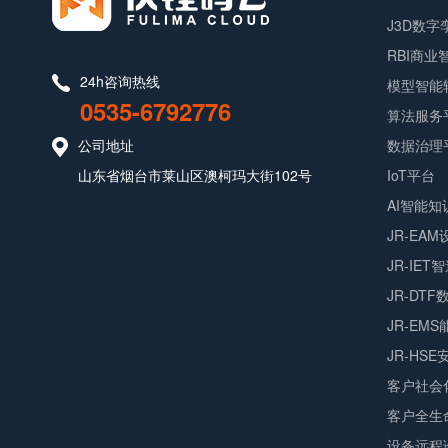
J3D数
RBI商
24h咨询热线
模型智能
0535-6792776
算法服务
公司地址
数据治理
山东省烟台市莱山区澳柯玛大街102号
IoT平台
AI智能知
JR-EA
JR-IET
JR-DT
JR-EM
JR-HS
客户社会
客户全生
设备远程