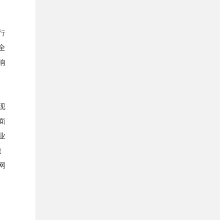
行
全
响
现
面
业
模
网