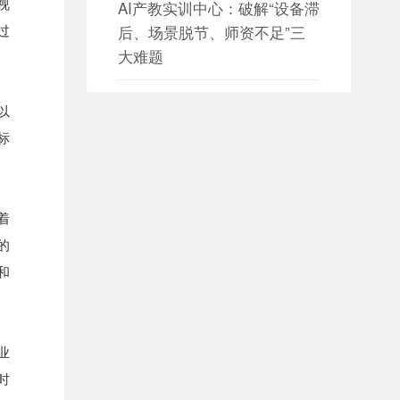
视
AI产教实训中心：破解“设备滞
后、场景脱节、师资不足”三
过
大难题
日期：2026-08-05

以
设备数据采集 构建园区设备资
标
产数字化管理新体系
日期：2026-08-05

着
设备数据采集 赋能智慧园区能
的
源与设备协同管理
和
日期：2026-08-04

大数据平台如何构建全方位数
据治理体系？
业
时