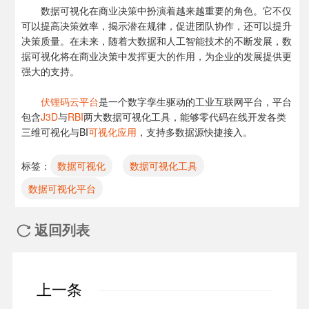
数据可视化在商业决策中扮演着越来越重要的角色。它不仅
可以提高决策效率，揭示潜在规律，促进团队协作，还可以提升
决策质量。在未来，随着大数据和人工智能技术的不断发展，数
据可视化将在商业决策中发挥更大的作用，为企业的发展提供更
强大的支持。
伏锂码云平台
是一个数字孪生驱动的工业互联网平台，平台
包含
J3D
与
RBI
两大数据可视化工具，能够零代码在线开发各类
三维可视化与BI
可视化应用
，支持多数据源快捷接入。
标签：
数据可视化
数据可视化工具
数据可视化平台
返回列表

上一条