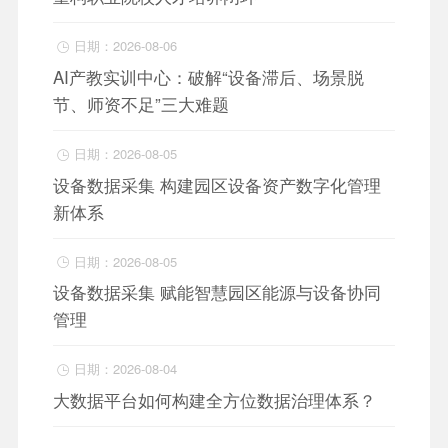
日期：2026-08-06

AI产教实训中心：破解“设备滞后、场景脱
节、师资不足”三大难题
日期：2026-08-05

设备数据采集 构建园区设备资产数字化管理
新体系
日期：2026-08-05

设备数据采集 赋能智慧园区能源与设备协同
管理
日期：2026-08-04

大数据平台如何构建全方位数据治理体系？