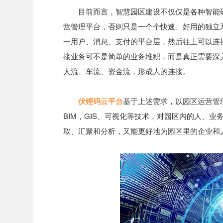
目前而言，智慧园区建设不仅仅是各种智能
营管理平台，否则只是一个个快速、好用的独立
一用户、消息、支付的平台层，然后往上可以连
接业务可不是简单的业务堆积，而是真正需要深
人流、车流、资金流，形成人的连接。
伏锂码云平台
基于上述需求，以园区运营管
BIM，GIS、可视化等技术，对园区内的人、
取、汇聚和分析，又能更好地为园区里的企业和