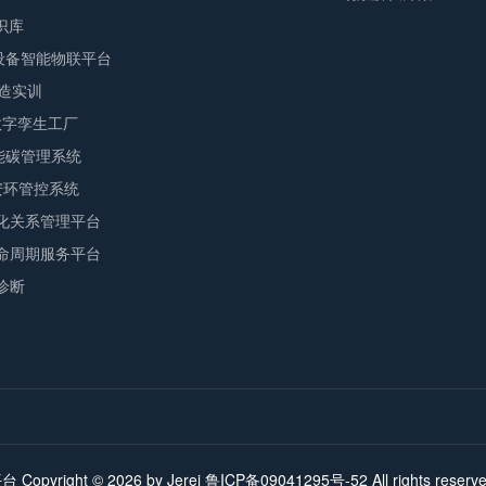
识库
M设备智能物联平台
智造实训
F数字孪生工厂
S能碳管理系统
E安环管控系统
化关系管理平台
命周期服务平台
诊断
平台
Copyright © 2026 by Jerei
鲁ICP备09041295号-52
All rights reserv