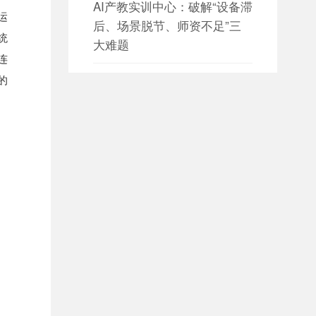
AI产教实训中心：破解“设备滞
运
后、场景脱节、师资不足”三
统
大难题
连
的
日期：2026-08-05

设备数据采集 构建园区设备资
产数字化管理新体系
日期：2026-08-05

设备数据采集 赋能智慧园区能
源与设备协同管理
日期：2026-08-04

大数据平台如何构建全方位数
据治理体系？