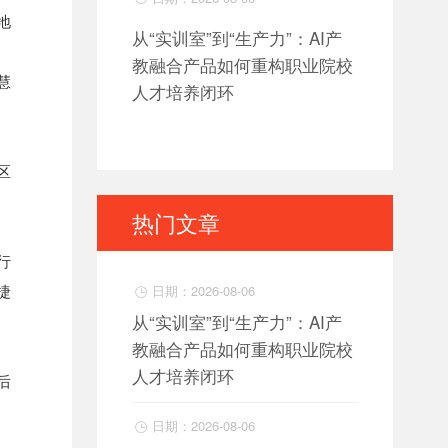
地
从“实训室”到“生产力”：AI产
教融合产品如何重构职业院校
慧
人才培养闭环
区
热门文章
行
捷
日期：2026-08-06

从“实训室”到“生产力”：AI产
教融合产品如何重构职业院校
人才培养闭环
后
日期：2026-08-06
