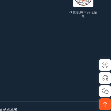
伏锂码云平台视频
号
ed
站点地图