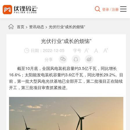

登录 / 注册

首页
>
资讯动态
>
光伏行业“成长的烦恼”
光伏行业“成长的烦恼”
日期：2022-12-05
字号




分享
截至10月底，全国风电装机容量约3.5亿千瓦，同比增长
16.6%；太阳能发电装机容量约3.6亿千瓦，同比增长29.2%。目
前，第一批大型风电光伏基地已全部开工，第二批项目正在陆续
开工，第三批项目审查抓紧推进。