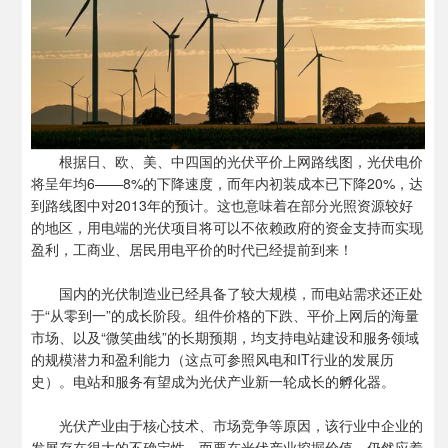
根据日、欧、美、中四国的光伏平价上网路线图，光伏电价
将呈年均6——8%的下降速度，而年内初装成本已下降20%，达
到路线图中对2013年的预计。这也意味着在部分光照资源较好
的地区，用电端的光伏项目将可以不依赖政府的资金支持而实现
盈利，工商业、居民用电平价的时代已经提前到来！
国内的光伏制造业已经具备了较大规模，而电站需求还正处
于“从零到一”的成长阶段。组件价格的下跌、平价上网后的海量
市场、以及“微笑曲线”的长期预期，均支持电站建设和服务领域
的规模潜力和盈利能力（这点可参照风电和IT行业的发展历
史）。电站和服务有望成为光伏产业新一轮成长的孵化器。
光伏产业由于核心技术、市场竞争等原因，该行业中企业的
发展存在很大的不确定性。而要在光伏产业挖掘价值，仍然应着