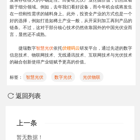
眼于细分领域。例如，去年我们看好设备，而今年机会或将发生
在一些刚性需求的辅料身上。此外，投资全产业的方式也是一个
好的选择，例如打造如稀土产业一般，从开采到加工再到产品的
链条。不过，这对于部分核心技术仍然依靠国外的中国光伏业而
言，显然还不成熟。
捷瑞数字
智慧光伏
依托
伏锂码云
研发平台，通过先进的数字
信息技术、物联网技术、无线通讯技术、互联网技术与光伏技术
的融合创新使得产业链赋予更高的价值。
标签：
智慧光伏
数字光伏
光伏物联
返回列表

上一条
暂无数据！