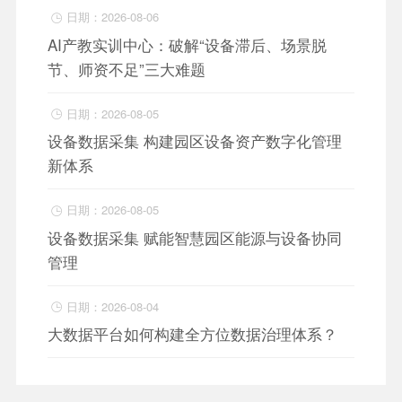
日期：2026-08-06

AI产教实训中心：破解“设备滞后、场景脱
节、师资不足”三大难题
日期：2026-08-05

设备数据采集 构建园区设备资产数字化管理
新体系
日期：2026-08-05

设备数据采集 赋能智慧园区能源与设备协同
管理
日期：2026-08-04

大数据平台如何构建全方位数据治理体系？