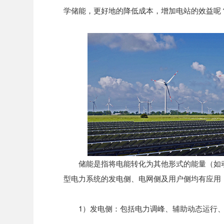
学储能，更好地的降低成本，增加电站的效益呢
储能是指将电能转化为其他形式的能量（如
型电力系统的发电侧、电网侧及用户侧均有应用
1）发电侧：包括电力调峰、辅助动态运行