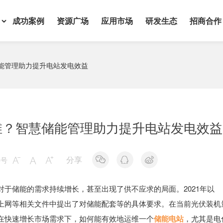
成功案例
资源广场
应用市场
研发生态
招商合作
能管理助力提升电站发电效益
维？智慧储能管理助力提升电站发电效益
分享
字号



于储能的需求持续增长，甚至出现了供不应求的局面。2021年以
上网等相关文件中提出了对储能配套等的具体要求。在当前光伏装机
在快速增长市场需求下，如何能有效地运维一个
储能电站
，尤其是电