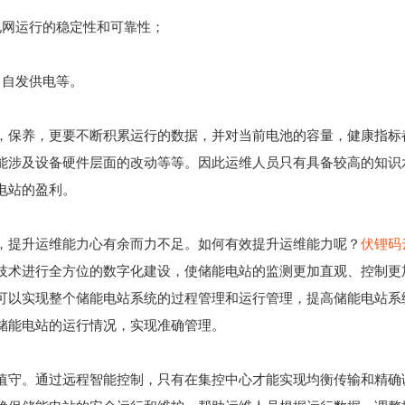
电网运行的稳定性和可靠性；
、自发供电等。
，保养，更要不断积累运行的数据，并对当前电池的容量，健康指标
能涉及设备硬件层面的改动等等。因此运维人员只有具备较高的知识
电站的盈利。
，提升运维能力心有余而力不足。如何有效提升运维能力呢？
伏锂码
技术进行全方位的数字化建设，使储能电站的监测更加直观、控制更
可以实现整个储能电站系统的过程管理和运行管理，提高储能电站系
储能电站的运行情况，实现准确管理。
值守。通过远程智能控制，只有在集控中心才能实现均衡传输和精确