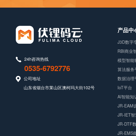
产品中
J3D数
RBI商
24h咨询热线
模型智能
0535-6792776
算法服务
公司地址
数据治理
山东省烟台市莱山区澳柯玛大街102号
IoT平台
AI智能知
JR-EA
JR-IET
JR-DT
JR-EM