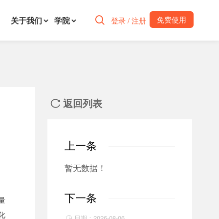
免费使用
关于我们
学院

登录 / 注册
返回列表

上一条
暂无数据！
下一条
量
化
日期：2026-08-06
