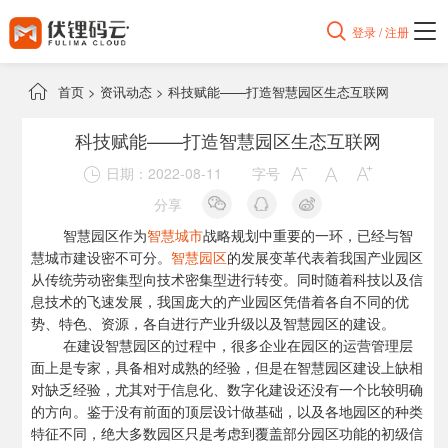

登录 / 注册

首页
>
资讯动态
>
科技赋能——打造智慧园区生态互联网
科技赋能——打造智慧园区生态互联网
日期：2022-08-11
字号




分享
智慧园区
作为
智慧城市
战略规划中重要的一环，已经与智
慧城市建设密不可分。
智慧园区
的发展变革代表着我国产业园区
从传统劳动密集型向技术密集型进行转变。同时随着科技以及信
息技术的飞速发展，我国庞大的产业园区凭借着各自不同的优
势、特色、资源，各自进行产业升级以及智慧园区的建设。
在建设智慧园区的过程中，很多企业在园区的运营管理层
面上是专家，具备相对成熟的经验，但是在智慧园区建设上缺相
对缺乏经验，尤其对于信息化、数字化建设还没有一个比较明确
的方向。鉴于没有前面的顶层设计做基础，以及各地园区的种类
特征不同，绝大多数园区只是考虑到覆盖部分园区功能的初级信