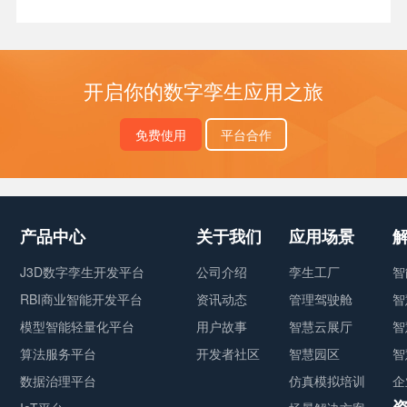
开启你的数字孪生应用之旅
免费使用
平台合作
产品中心
关于我们
应用场景
J3D数字孪生开发平台
公司介绍
孪生工厂
智
RBI商业智能开发平台
资讯动态
管理驾驶舱
智
模型智能轻量化平台
用户故事
智慧云展厅
智
算法服务平台
开发者社区
智慧园区
智
数据治理平台
仿真模拟培训
企