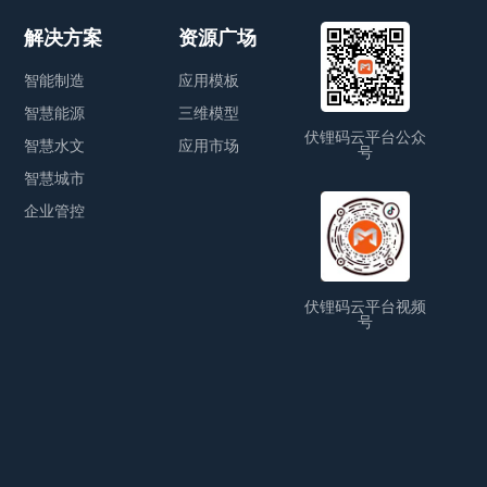
解决方案
资源广场
智能制造
应用模板
智慧能源
三维模型
伏锂码云平台公众
智慧水文
应用市场
号
智慧城市
企业管控
伏锂码云平台视频
号