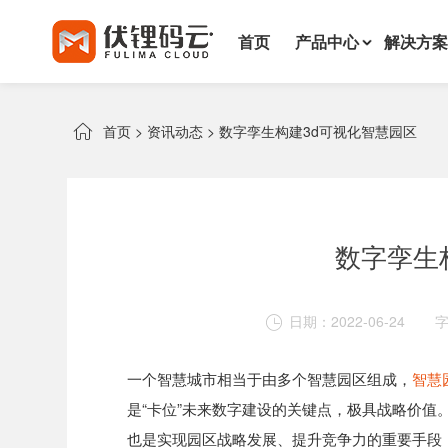
首页
产品中心
解决方案

首页
>
资讯动态
>
数字孪生构建3d可视化智慧园区
数字孪生
日期：2022-06-24

一个
智慧城市
相当于由多个
智慧园区
组成，
智慧
是“卡位”未来数字建设的关键点，极具战略价
也是实现园区战略发展、提升竞争力的重要手段