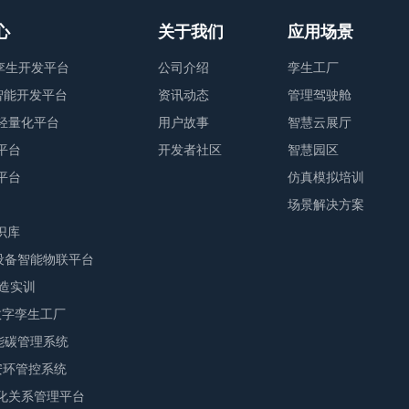
心
关于我们
应用场景
字孪生开发平台
公司介绍
孪生工厂
业智能开发平台
资讯动态
管理驾驶舱
轻量化平台
用户故事
智慧云展厅
平台
开发者社区
智慧园区
平台
仿真模拟培训
场景解决方案
识库
M设备智能物联平台
智造实训
F数字孪生工厂
S能碳管理系统
E安环管控系统
化关系管理平台