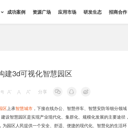
成功案例
资源广场
应用市场
研发生态
招商合作
构建3d可视化智慧园区
分享
字号



园区
上承
智慧城市
，下接在线办公、智慧停车、智慧安防等细分领域
值。建设智慧园区是实现产业现代化、集群化、规模化发展的主要途径
，为园区人民提供一个安全、舒适、便捷的现代化、智慧化的生活环