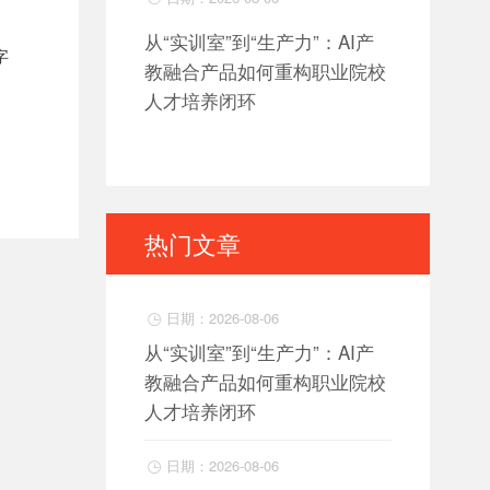
从“实训室”到“生产力”：AI产
字
教融合产品如何重构职业院校
人才培养闭环
热门文章
日期：2026-08-06

从“实训室”到“生产力”：AI产
教融合产品如何重构职业院校
人才培养闭环
日期：2026-08-06
