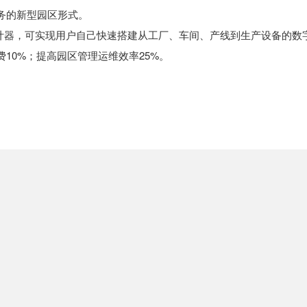
务的新型园区形式。
计器
，可实现用户自己快速搭建从工厂、车间、产线到生产设备的数
10%；提高园区管理运维效率25%。