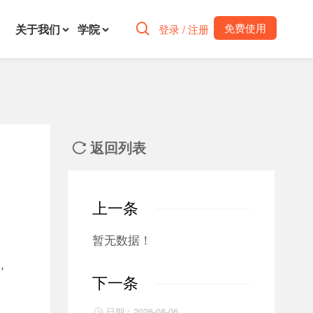
免费使用
关于我们
学院

登录 / 注册
返回列表

上一条
暂无数据！
，
下一条
，
日期：2026-08-06
