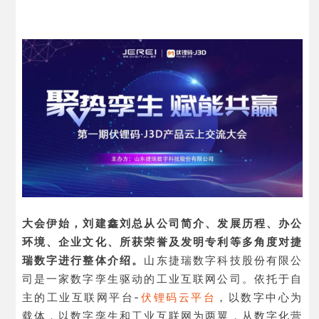
大会伊始，刘建鑫刘总从公司简介、发展历程、办公
环境、企业文化、所获荣誉及发明专利等多角度对捷
瑞数字进行整体介绍。
山东捷瑞数字科技股份有限公
司是一家数字孪生驱动的工业互联网公司。依托于自
主的工业互联网平台-
伏锂码云平台
，以数字中心为
载体，以数字孪生和工业互联网为两翼，从数字化营