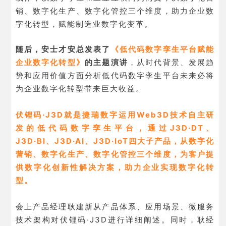
销、数字化生产、数字化管控三个维度，助力企业数
字化转型，赋能制造业数字化变革。
随后，安士才安总发表了
《低代码数字孪生平台赋能
企业数字化转型》
的主题演讲
，从时代背景、发展趋
势和应用价值方面分析低代码数字孪生平台未来必将
为企业数字化转型带来巨大收益。
伏锂码·J3D就是捷瑞数字运用Web3D技术自主研
发的低代码数字孪生平台，通过J3D·DT、
J3D·BI、J3D·AI、J3D·IoT四大子产品，从数字化
营销、数字化生产、数字化管控三个维度，为客户提
供数字化创新性解决方案，助力企业实现数字化转
型。
会上产品经理耿建新从产品体系、应用场景、微服务
技术架构对伏锂码·J3D进行详细阐述。
同时，耿经