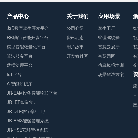
产品中心
关于我们
应用场景
J3D数字孪生开发平台
公司介绍
孪生工厂
智
RBI商业智能开发平台
资讯动态
管理驾驶舱
智
模型智能轻量化平台
用户故事
智慧云展厅
智
算法服务平台
开发者社区
智慧园区
智
数据治理平台
仿真模拟培训
企
IoT平台
场景解决方案
AI智能知识库
应
JR-EAM设备智能物联平台
三
JR-IET智造实训
应
JR-DTF数字孪生工厂
JR-EMS能碳管理系统
JR-HSE安环管控系统