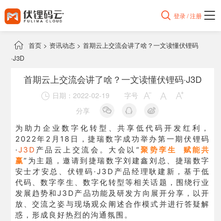

登录 / 注册

首页
>
资讯动态
>
首期云上交流会讲了啥？一文读懂伏锂码
·J3D
首期云上交流会讲了啥？一文读懂伏锂码·J3D
日期：2022-02-19
字号




分享
为助力企业数字化转型、共享低代码开发红利，
2022年2月18日，捷瑞数字成功举办第一期伏锂码
·
J3D
产品云上交流会。
大会以“
聚势孪生 赋能共
赢
”为主题，邀请到捷瑞数字刘建鑫刘总、捷瑞数字
安士才安总、伏锂码·J3D产品经理耿建新，基于低
代码、数字孪生、数字化转型等相关话题，围绕行业
发展趋势和J3D产品功能及研发方向展开分享，以开
放、交流之姿与现场观众阐述合作模式并进行答疑解
惑，
形成良好热烈的沟通氛围。