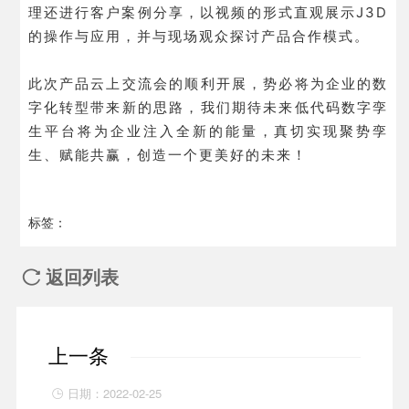
理还进行客户案例分享，以视频的形式直观展示J3D
的操作与应用，并与现场观众探讨产品合作模式。
此次产品云上交流会的顺利开展，势必将为企业的数
字化转型带来新的思路，我们期待未来低代码数字孪
生平台将为企业注入全新的能量，真切实现聚势孪
生、赋能共赢，创造一个更美好的未来！
标签：
返回列表

上一条
日期：2022-02-25
