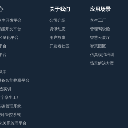
心
关于我们
应用场景
字孪生开发平台
公司介绍
孪生工厂
业智能开发平台
资讯动态
管理驾驶舱
轻量化平台
用户故事
智慧云展厅
平台
开发者社区
智慧园区
平台
仿真模拟培训
场景解决方案
识库
M设备智能物联平台
智造实训
F数字孪生工厂
S能碳管理系统
E安环管控系统
化关系管理平台