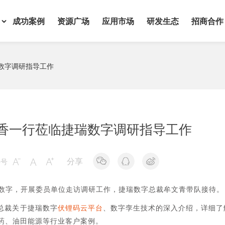
成功案例
资源广场
应用市场
研发生态
招商合作
数字调研指导工作
香一行莅临捷瑞数字调研指导工作
分享
字号



瑞数字，开展委员单位走访调研工作，捷瑞数字总裁牟文青带队接待。
总裁关于捷瑞数字
伏锂码云平台
、数字孪生技术的深入介绍，详细了
药、油田能源等行业客户案例。