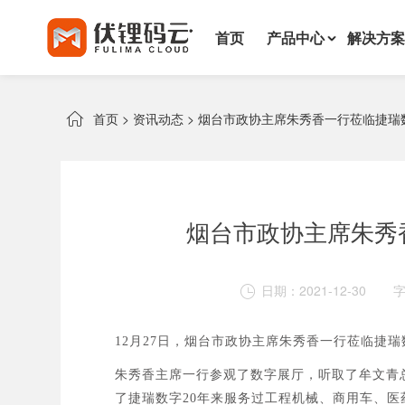
首页
产品中心
解决方案

首页
>
资讯动态
>
烟台市政协主席朱秀香一行莅临捷瑞
烟台市政协主席朱秀
日期：2021-12-30

12月27日，烟台市政协主席朱秀香一行莅临捷
朱秀香主席一行参观了数字展厅，听取了牟文青
了捷瑞数字
20年来服务过
工程机械、商用车、医