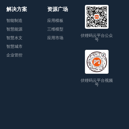
据治理体系？
解决方案
资源广场
智能制造
应用模板
智慧能源
三维模型
伏锂码云平台公众
智慧水文
应用市场
号
智慧城市
企业管控
伏锂码云平台视频
号