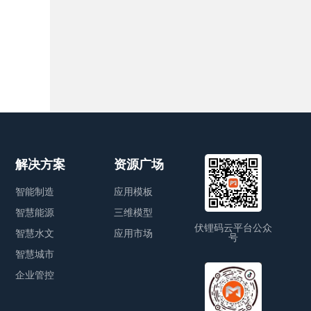
解决方案
资源广场
智能制造
应用模板
智慧能源
三维模型
伏锂码云平台公众
智慧水文
应用市场
号
智慧城市
企业管控