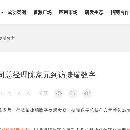
成功案例
资源广场
应用市场
研发生态
招商合作
捷瑞数字
司总经理陈家元到访捷瑞数字
分享
字号



经理陈家元一行莅临捷瑞数字参观考察。捷瑞数字总裁牟文青带队热
字
伏锂码云平台
，围绕捷瑞数字在推动工程机械企业数字化转型