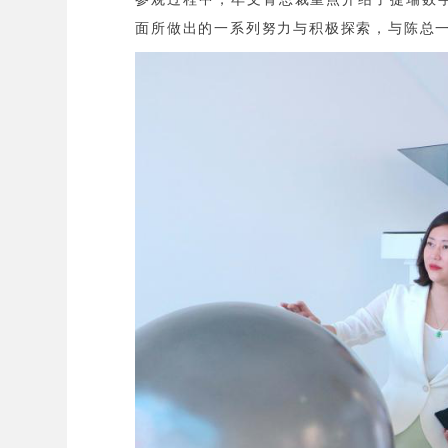
面所做出的一系列努力与积极探索，与陈总