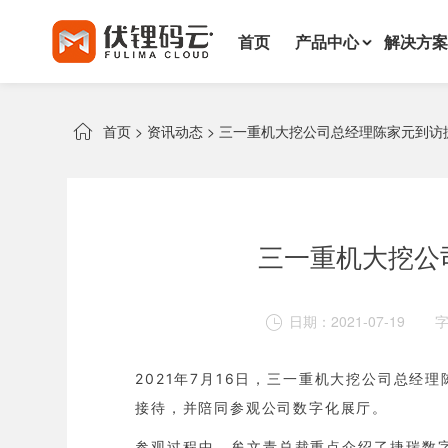
首页
产品中心
解决方案

首页
>
资讯动态
>
三一重机大挖公司总经理陈家元到访
三一重机大挖公
日期：2021-07-19

2021年7月16日，三一重机大挖公司总
接待，并陪同参观公司数字化展厅。
参观过程中，牟文青总裁重点介绍了捷瑞数