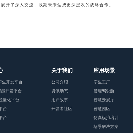
设展开了深入交流，以期未来达成更深层次的战略合作。
心
关于我们
应用场景
字孪生开发平台
公司介绍
孪生工厂
业智能开发平台
资讯动态
管理驾驶舱
轻量化平台
用户故事
智慧云展厅
平台
开发者社区
智慧园区
平台
仿真模拟培训
场景解决方案