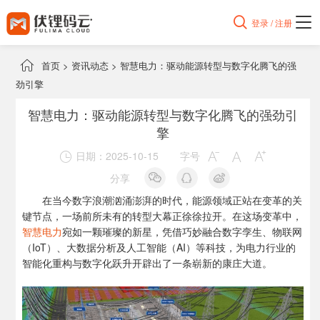

登录 / 注册

首页
>
资讯动态
>
智慧电力：驱动能源转型与数字化腾飞的强
劲引擎
智慧电力：驱动能源转型与数字化腾飞的强劲引
擎
日期：2025-10-15
字号




分享
在当今数字浪潮汹涌澎湃的时代，能源领域正站在变革的关
键节点，一场前所未有的转型大幕正徐徐拉开。在这场变革中，
智慧电力
宛如一颗璀璨的新星，凭借巧妙融合数字孪生、物联网
（IoT）、大数据分析及人工智能（AI）等科技，为电力行业的
智能化重构与数字化跃升开辟出了一条崭新的康庄大道。