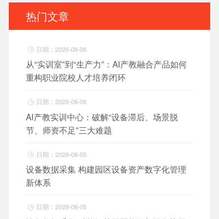
热门文章
日期：2026-08-06

从“实训室”到“生产力”：AI产教融合产品如何
重构职业院校人才培养闭环
日期：2026-08-06

AI产教实训中心：破解“设备滞后、场景脱
节、师资不足”三大难题
日期：2026-08-05

设备数据采集 构建园区设备资产数字化管理
新体系
日期：2026-08-05
