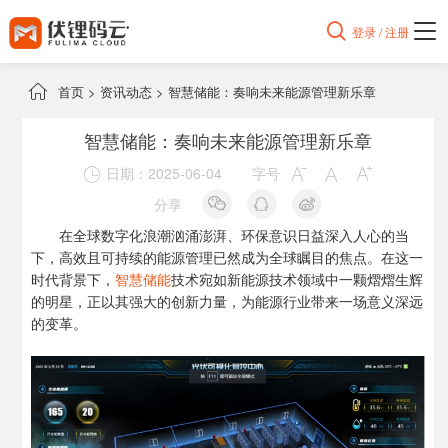

登录 / 注册

首页
>
资讯动态
>
智慧储能：奏响未来能源管理新乐章
智慧储能：奏响未来能源管理新乐章
日期：2025-06-04
字号




分享
在全球数字化浪潮汹涌澎湃、环保意识日益深入人心的当
下，高效且可持续的能源管理已然成为全球瞩目的焦点。在这一
时代背景下，
智慧储能
技术宛如新能源技术领域中一颗熠熠生辉
的明星，正以其强大的创新力量，为能源行业带来一场意义深远
的变革。