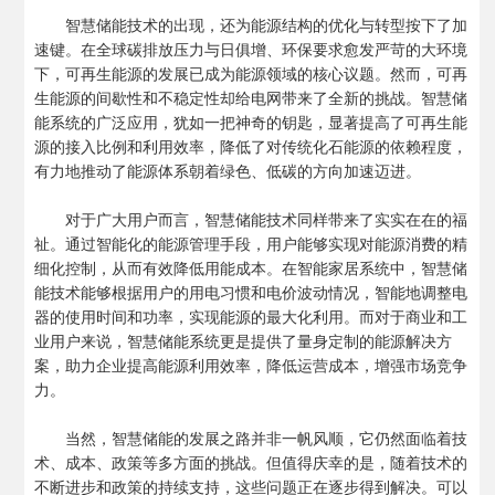
智慧储能技术的出现，还为能源结构的优化与转型按下了加
速键。在全球碳排放压力与日俱增、环保要求愈发严苛的大环境
下，可再生能源的发展已成为能源领域的核心议题。然而，可再
生能源的间歇性和不稳定性却给电网带来了全新的挑战。智慧储
能系统的广泛应用，犹如一把神奇的钥匙，显著提高了可再生能
源的接入比例和利用效率，降低了对传统化石能源的依赖程度，
有力地推动了能源体系朝着绿色、低碳的方向加速迈进。
对于广大用户而言，智慧储能技术同样带来了实实在在的福
祉。通过智能化的能源管理手段，用户能够实现对能源消费的精
细化控制，从而有效降低用能成本。在智能家居系统中，智慧储
能技术能够根据用户的用电习惯和电价波动情况，智能地调整电
器的使用时间和功率，实现能源的最大化利用。而对于商业和工
业用户来说，智慧储能系统更是提供了量身定制的能源解决方
案，助力企业提高能源利用效率，降低运营成本，增强市场竞争
力。
当然，智慧储能的发展之路并非一帆风顺，它仍然面临着技
术、成本、政策等多方面的挑战。但值得庆幸的是，随着技术的
不断进步和政策的持续支持，这些问题正在逐步得到解决。可以