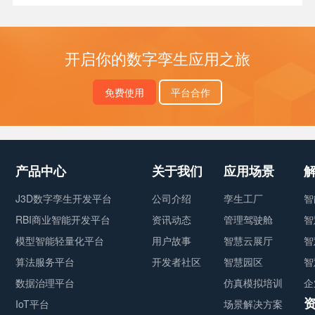
开启你的数字孪生应用之旅
免费使用
平台合作
产品中心
关于我们
应用场景
J3D数字孪生开发平台
公司介绍
孪生工厂
智
RBI商业智能开发平台
资讯动态
管理驾驶舱
智
模型智能轻量化平台
用户故事
智慧云展厅
智
算法服务平台
开发者社区
智慧园区
智
数据治理平台
仿真模拟培训
企
IoT平台
场景解决方案