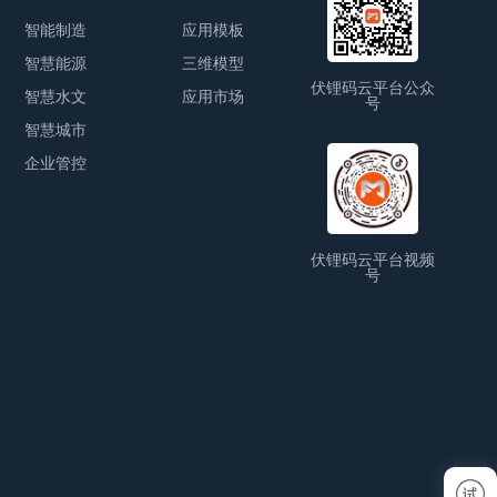
智能制造
应用模板
智慧能源
三维模型
伏锂码云平台公众
智慧水文
应用市场
号
智慧城市
企业管控
伏锂码云平台视频
号