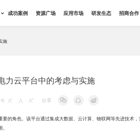
成功案例
资源广场
应用市场
研发生态
招商合作
实施
电力云平台中的考虑与实施
分享
字号



重要的角色。该平台通过集成大数据、云计算、物联网等先进技术，
用。