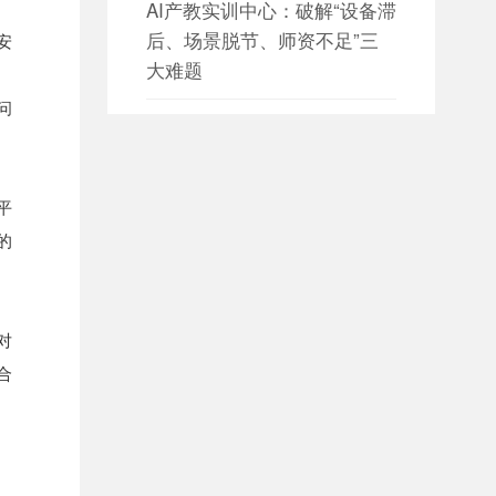
AI产教实训中心：破解“设备滞
后、场景脱节、师资不足”三
安
大难题
问
日期：2026-08-05

设备数据采集 构建园区设备资
产数字化管理新体系
平
的
日期：2026-08-05

设备数据采集 赋能智慧园区能
源与设备协同管理
对
日期：2026-08-04

合
大数据平台如何构建全方位数
据治理体系？