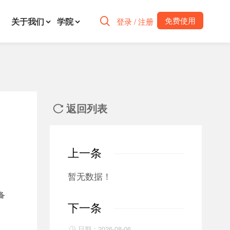
免费使用
关于我们
学院

登录 / 注册
返回列表

上一条
暂无数据！
备
下一条
日期：2026-08-06
