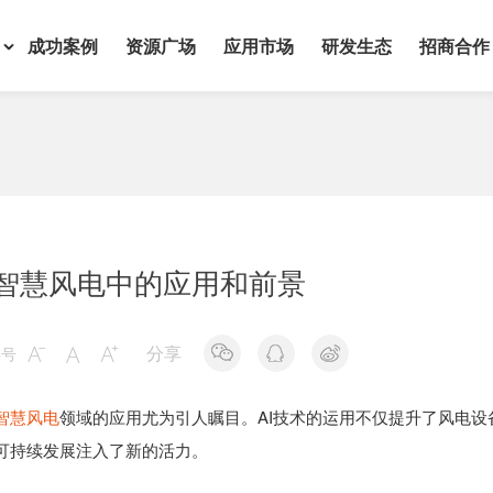
成功案例
资源广场
应用市场
研发生态
招商合作
智慧风电中的应用和前景
分享
字号



智慧风电
领域的应用尤为引人瞩目。AI技术的运用不仅提升了风电设
可持续发展注入了新的活力。