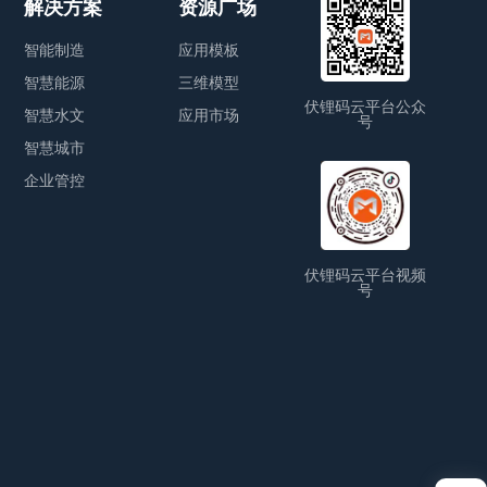
解决方案
资源广场
智能制造
应用模板
智慧能源
三维模型
伏锂码云平台公众
智慧水文
应用市场
号
智慧城市
企业管控
伏锂码云平台视频
号