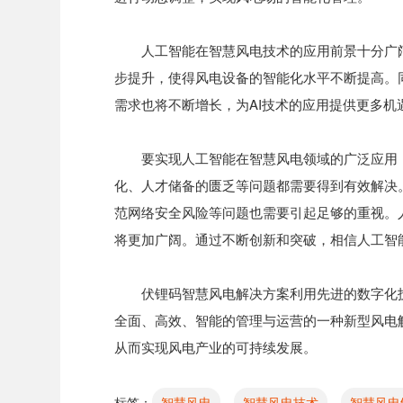
人工智能在智慧风电技术的应用前景十分广
步提升，使得风电设备的智能化水平不断提高。
需求也将不断增长，为AI技术的应用提供更多机
要实现人工智能在智慧风电领域的广泛应用
化、人才储备的匮乏等问题都需要得到有效解决
范网络安全风险等问题也需要引起足够的重视。
将更加广阔。通过不断创新和突破，相信人工智
伏锂码智慧风电解决方案利用先进的数字化
全面、高效、智能的管理与运营的一种新型风电
从而实现风电产业的可持续发展。
标签：
智慧风电
智慧风电技术
智慧风电