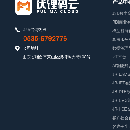
产品中
J3D数
RBI商
24h咨询热线
模型智能
0535-6792776
算法服务
公司地址
数据治理
山东省烟台市莱山区澳柯玛大街102号
IoT平台
AI智能知
JR-EA
JR-IET
JR-DT
JR-EM
JR-HS
客户社会
客户全生