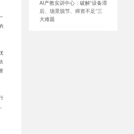
AI产教实训中心：破解“设备滞
后、场景脱节、师资不足”三
一
大难题
的
日期：2026-08-05

设备数据采集 构建园区设备资
产数字化管理新体系
优
防
日期：2026-08-05

景
设备数据采集 赋能智慧园区能
源与设备协同管理
行
日期：2026-08-04

，
大数据平台如何构建全方位数
据治理体系？