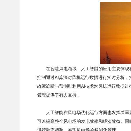
在智慧风电领域，人工智能的应用主要体现
控制通过AI算法对风机运行数据进行实时分析
故障诊断与预测则利用AI技术对风机运行数据
管理提供了有力支持。
人工智能在风电场优化运行方面也发挥着重
可以提高整个风电场的发电效率和经济效益。同
进行动态调整，实现风电场的智能化管理。