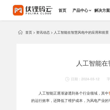
首页
产品中心
解决方案

首页
>
资讯动态
>
人工智能在智慧风电中的应用和前景
人工智能在
日期：2024-03-12

人工智能正逐渐渗透到各个行业领域，其中
的运行效率，还降低了维护成本，为风电产业的