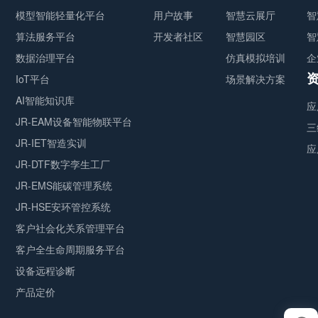
模型智能轻量化平台
用户故事
智慧云展厅
智
算法服务平台
开发者社区
智慧园区
智
数据治理平台
仿真模拟培训
企
IoT平台
场景解决方案
AI智能知识库
应
JR-EAM设备智能物联平台
三
JR-IET智造实训
应
JR-DTF数字孪生工厂
JR-EMS能碳管理系统
JR-HSE安环管控系统
客户社会化关系管理平台
客户全生命周期服务平台
设备远程诊断
产品定价