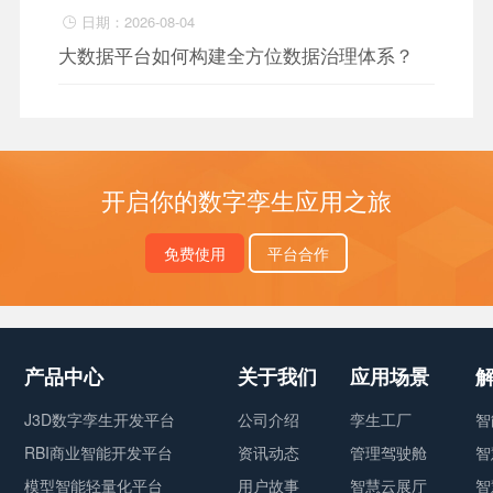
日期：2026-08-04

大数据平台如何构建全方位数据治理体系？
开启你的数字孪生应用之旅
免费使用
平台合作
产品中心
关于我们
应用场景
J3D数字孪生开发平台
公司介绍
孪生工厂
智
RBI商业智能开发平台
资讯动态
管理驾驶舱
智
模型智能轻量化平台
用户故事
智慧云展厅
智