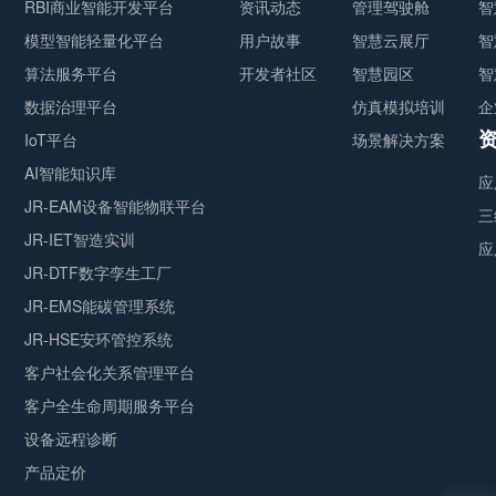
RBI商业智能开发平台
资讯动态
管理驾驶舱
智
模型智能轻量化平台
用户故事
智慧云展厅
智
算法服务平台
开发者社区
智慧园区
智
数据治理平台
仿真模拟培训
企
IoT平台
场景解决方案
AI智能知识库
应
JR-EAM设备智能物联平台
三
JR-IET智造实训
应
JR-DTF数字孪生工厂
JR-EMS能碳管理系统
JR-HSE安环管控系统
客户社会化关系管理平台
客户全生命周期服务平台
设备远程诊断
产品定价