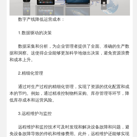
数字产线降低运营成本：
1.数据驱动的决策
数据采集和分析，为企业管理者提供了全面、准确的生产数
据和洞察。这使得企业能够更加科学地做出决策，避免资源浪费
和成本上升。
2.精细化管理
通过对生产过程的精细化管理，实现了资源的优化配置和成
本的节约。例如，通过精准控制物料采购、库存管理等环节，降
低库存成本和运营风险。
3.远程维护与监控
远程维护和监控技术可及时发现和解决设备故障和问题，避
免设备故障导致的停机和维修费用。此外，远程维护还能够实现