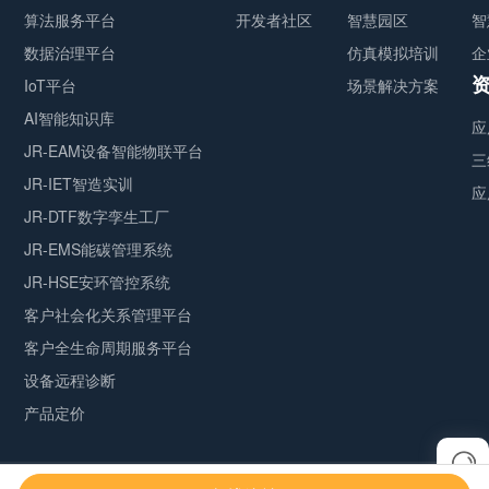
算法服务平台
开发者社区
智慧园区
智
数据治理平台
仿真模拟培训
企
IoT平台
场景解决方案
AI智能知识库
应
JR-EAM设备智能物联平台
三
JR-IET智造实训
应
JR-DTF数字孪生工厂
JR-EMS能碳管理系统
JR-HSE安环管控系统
客户社会化关系管理平台
客户全生命周期服务平台
设备远程诊断
产品定价
伏锂码云平台
Copyright © 2026 by Jerei