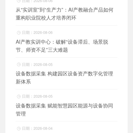
日期：2026-08-06

从“实训室”到“生产力”：AI产教融合产品如何
重构职业院校人才培养闭环
日期：2026-08-06

AI产教实训中心：破解“设备滞后、场景脱
节、师资不足”三大难题
日期：2026-08-05

设备数据采集 构建园区设备资产数字化管理
新体系
日期：2026-08-05

设备数据采集 赋能智慧园区能源与设备协同
管理
日期：2026-08-04
