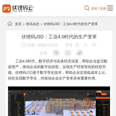

登录 / 注册

首页
>
资讯动态
>
伏锂码J3D：工业4.0时代的生产变革
伏锂码J3D：工业4.0时代的生产变革
日期：2023-12-01
字号




分享
工业4.0时代，数字经济与实体经济深度，帮助企业盘活数
据资产，推动企业的数字化转型，实现生产经营管控的转型升
级。伏锂码
J3D
基于数字孪生技术，帮助企业实现低成本上云、
轻松实现数字孪生，对推动企业生产变革具有重要作用。