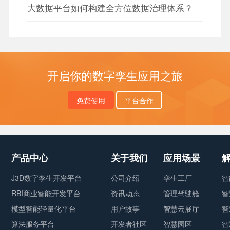
大数据平台如何构建全方位数据治理体系？
开启你的数字孪生应用之旅
免费使用
平台合作
产品中心
关于我们
应用场景
J3D数字孪生开发平台
公司介绍
孪生工厂
智
RBI商业智能开发平台
资讯动态
管理驾驶舱
智
模型智能轻量化平台
用户故事
智慧云展厅
智
算法服务平台
开发者社区
智慧园区
智