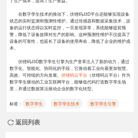
了生产成本，提高了生产效益。
在数字孪生技术的推动下，伏锂码J3D平台还能够实现设备
状态的实时监测和预测性维护。通过传感器和数据采集技术，设
备的运行状态得以实时监控，一旦发现异常，系统能够提前预
警，降低了设备故障对生产的影响。这种预测性维护不仅提高了
设备的可靠性，也延长了设备的使用寿命，降低了企业的维护成
本。
伏锂码J3D数字孪生引擎为生产变革注入了新的动力，通过
数字化、智能化、协同化的手段，它推动着工业向着更加智慧、
高效、可持续的方向发展。
伏锂码云平台
（伏锂码云平台）作为
数字孪生驱动的工业互联网平台，能够低代码打造数字孪生场
景，并通过数据算法推动企业的数字化转型。
标签：
数字孪生
数字孪生技术
数字孪生引擎
返回列表
