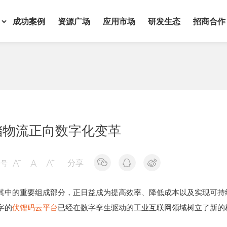
成功案例
资源广场
应用市场
研发生态
招商合作
储物流正向数字化变革
分享
字号



其中的重要组成部分，正日益成为提高效率、降低成本以及实现可持
字的
伏锂码云平台
已经在数字孪生驱动的工业互联网领域树立了新的