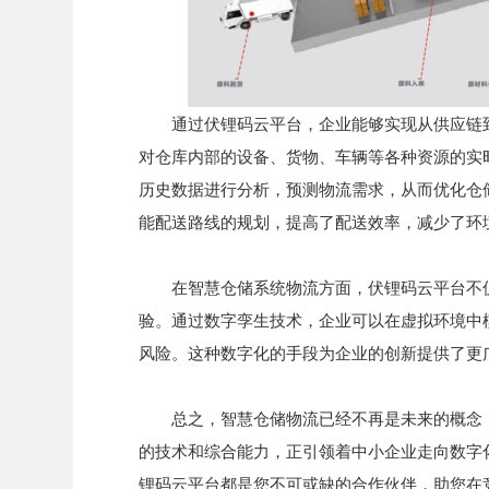
通过伏锂码云平台，企业能够实现从供应链
对仓库内部的设备、货物、车辆等各种资源的实
历史数据进行分析，预测物流需求，从而优化仓
能配送路线的规划，提高了配送效率，减少了环
在智慧仓储系统物流方面，伏锂码云平台不
验。通过数字孪生技术，企业可以在虚拟环境中
风险。这种数字化的手段为企业的创新提供了更
总之，智慧仓储物流已经不再是未来的概念
的技术和综合能力，正引领着中小企业走向数字
锂码云平台都是您不可或缺的合作伙伴，助您在