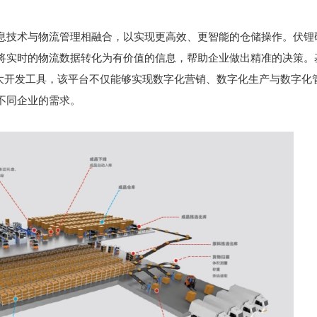
息技术与物流管理相融合，以实现更高效、更智能的仓储操作。伏锂
将实时的物流数据转化为有价值的信息，帮助企业做出精准的决策。
大开发工具，该平台不仅能够实现数字化营销、数字化生产与数字化
不同企业的需求。