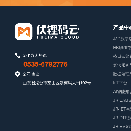
产品中
J3D数
RBI商
24h咨询热线
模型智能
0535-6792776
算法服务
公司地址
数据治理
山东省烟台市莱山区澳柯玛大街102号
IoT平台
AI智能知
JR-EA
JR-IET
JR-DT
JR-EM