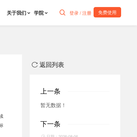
免费使用
关于我们
学院

登录 / 注册
返回列表

上一条
暂无数据！
续
下一条
标
日期：2026-08-06
