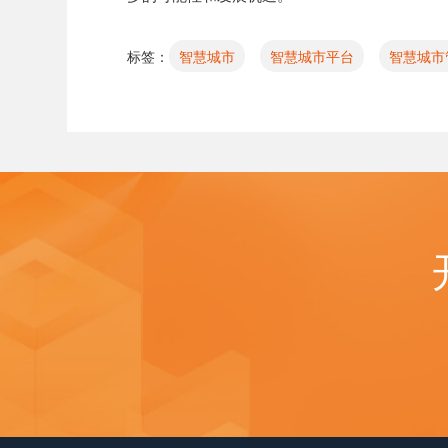
标签：
智慧城市
智慧城市平台
智慧城市