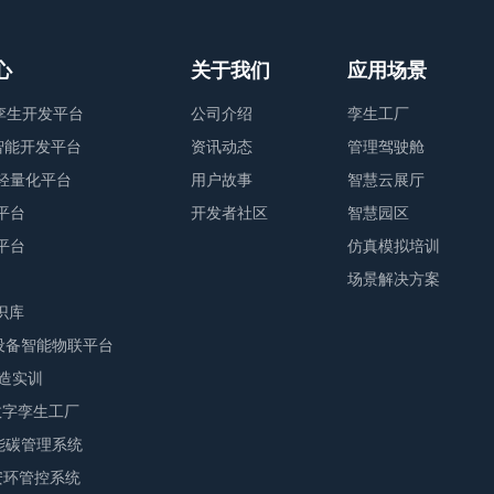
心
关于我们
应用场景
字孪生开发平台
公司介绍
孪生工厂
业智能开发平台
资讯动态
管理驾驶舱
轻量化平台
用户故事
智慧云展厅
平台
开发者社区
智慧园区
平台
仿真模拟培训
场景解决方案
识库
M设备智能物联平台
智造实训
F数字孪生工厂
S能碳管理系统
E安环管控系统