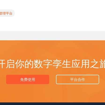
管理平台
开启你的数字孪生应用之
免费使用
平台合作