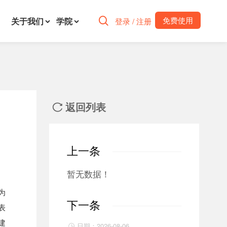
免费使用
关于我们
学院

登录 / 注册
返回列表

上一条
暂无数据！
为
下一条
表
建
日期：2026-08-06
