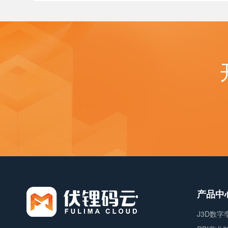
产品中
J3D数