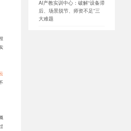
AI产教实训中心：破解“设备滞
后、场景脱节、师资不足”三
大难题
日期：2026-08-05

程
设备数据采集 构建园区设备资
实
产数字化管理新体系
日期：2026-08-05

设备数据采集 赋能智慧园区能
云
源与设备协同管理
不
日期：2026-08-04

大数据平台如何构建全方位数
据治理体系？
概
过