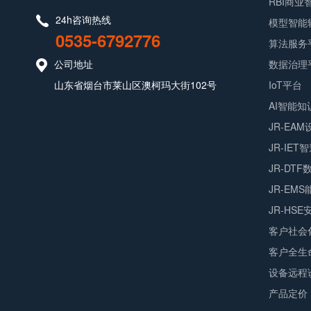
RBI商
24h咨询热线
模型智能
0535-6792776
算法服务
公司地址
数据治理
山东省烟台市莱山区澳柯玛大街102号
IoT平台
AI智能知
JR-EA
JR-IET
JR-DT
JR-EM
JR-HS
客户社会
客户全生
设备远程
产品定价