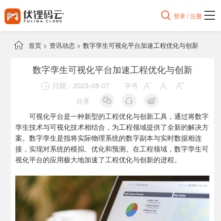

登录 / 注册

首页
>
资讯动态
>
数字孪生可视化平台加速工程优化与创新
数字孪生可视化平台加速工程优化与创新
日期：2023-08-07
字号




分享
可视化平台是一种新型的工程优化与创新工具，通过将数字
孪生技术与可视化技术相结合，为工程领域提供了全新的解决方
案。数字孪生是指将实际物理系统的数字副本与实时数据相连
接，实现对系统的模拟、优化和预测。在工程领域，数字孪生可
视化平台的应用极大地加速了工程优化与创新的进程。