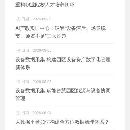
重构职业院校人才培养闭环
日期：2026-08-06

AI产教实训中心：破解“设备滞后、场景脱
节、师资不足”三大难题
日期：2026-08-05

设备数据采集 构建园区设备资产数字化管理
新体系
日期：2026-08-05

设备数据采集 赋能智慧园区能源与设备协同
管理
日期：2026-08-04

大数据平台如何构建全方位数据治理体系？