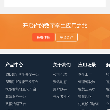
开启你的数字孪生应用之旅
免费使用
平台合作
产品中心
关于我们
应用场景
J3D数字孪生开发平台
公司介绍
孪生工厂
智
RBI商业智能开发平台
资讯动态
管理驾驶舱
智
模型智能轻量化平台
用户故事
智慧云展厅
智
算法服务平台
开发者社区
智慧园区
智
数据治理平台
仿真模拟培训
企