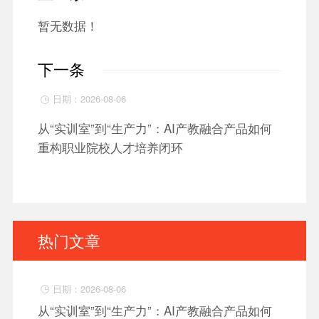
暂无数据！
下一条
日期：2026-08-06

从“实训室”到“生产力”：AI产教融合产品如何
重构职业院校人才培养闭环
热门文章
日期：2026-08-06

从“实训室”到“生产力”：AI产教融合产品如何