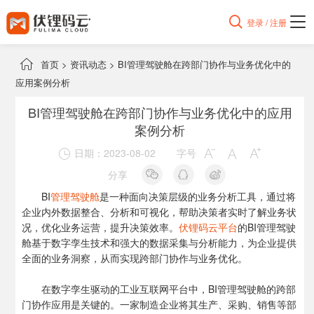

登录 / 注册

首页
>
资讯动态
>
BI管理驾驶舱在跨部门协作与业务优化中的
应用案例分析
BI管理驾驶舱在跨部门协作与业务优化中的应用
案例分析
日期：2023-08-02
字号




分享
BI
管理驾驶舱
是一种面向决策层级的业务分析工具，通过将
企业内外数据整合、分析和可视化，帮助决策者实时了解业务状
况，优化业务运营，提升决策效率。
伏锂码云平台
的BI管理驾驶
舱基于数字孪生技术和强大的数据采集与分析能力，为企业提供
全面的业务洞察，从而实现跨部门协作与业务优化。
在数字孪生驱动的工业互联网平台中，BI管理驾驶舱的跨部
门协作应用是关键的。一家制造企业将其生产、采购、销售等部