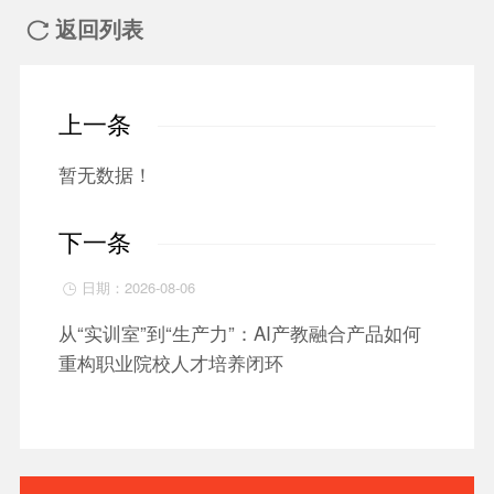
返回列表

上一条
暂无数据！
下一条
日期：2026-08-06

从“实训室”到“生产力”：AI产教融合产品如何
重构职业院校人才培养闭环