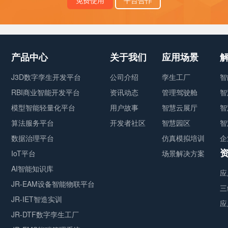
免费使用
平台合作
产品中心
关于我们
应用场景
J3D数字孪生开发平台
公司介绍
孪生工厂
智
RBI商业智能开发平台
资讯动态
管理驾驶舱
智
模型智能轻量化平台
用户故事
智慧云展厅
智
算法服务平台
开发者社区
智慧园区
智
数据治理平台
仿真模拟培训
企
IoT平台
场景解决方案
AI智能知识库
应
JR-EAM设备智能物联平台
三
JR-IET智造实训
应
JR-DTF数字孪生工厂