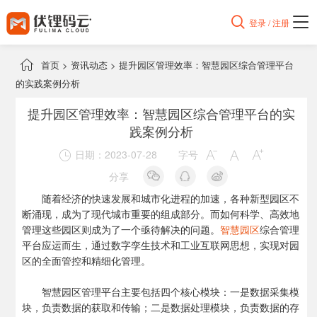

登录 / 注册

首页
>
资讯动态
>
提升园区管理效率：智慧园区综合管理平台
的实践案例分析
提升园区管理效率：智慧园区综合管理平台的实
践案例分析
日期：2023-07-28
字号




分享
随着经济的快速发展和城市化进程的加速，各种新型园区不
断涌现，成为了现代城市重要的组成部分。而如何科学、高效地
管理这些园区则成为了一个亟待解决的问题。
智慧园区
综合管理
平台应运而生，通过数字孪生技术和工业互联网思想，实现对园
区的全面管控和精细化管理。
智慧园区管理平台主要包括四个核心模块：一是数据采集模
块，负责数据的获取和传输；二是数据处理模块，负责数据的存