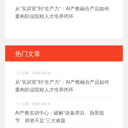
从“实训室”到“生产力”：AI产教融合产品如何
重构职业院校人才培养闭环
热门文章
日期：2026-08-06

从“实训室”到“生产力”：AI产教融合产品如何
重构职业院校人才培养闭环
日期：2026-08-06

AI产教实训中心：破解“设备滞后、场景脱
节、师资不足”三大难题