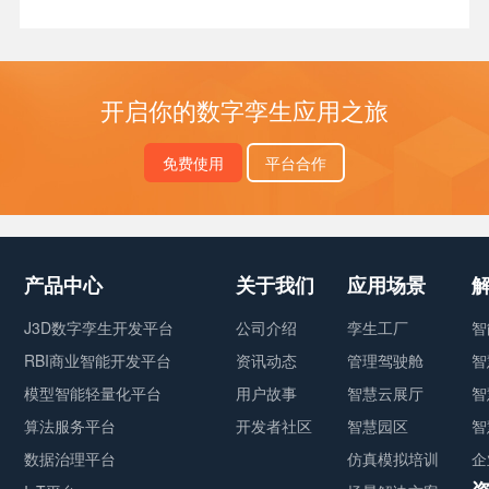
开启你的数字孪生应用之旅
免费使用
平台合作
产品中心
关于我们
应用场景
J3D数字孪生开发平台
公司介绍
孪生工厂
智
RBI商业智能开发平台
资讯动态
管理驾驶舱
智
模型智能轻量化平台
用户故事
智慧云展厅
智
算法服务平台
开发者社区
智慧园区
智
数据治理平台
仿真模拟培训
企