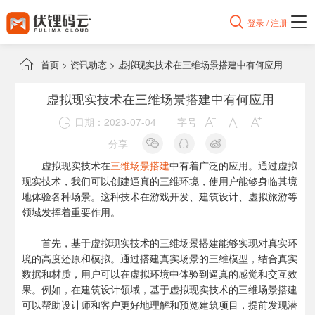

登录 / 注册

首页
>
资讯动态
>
虚拟现实技术在三维场景搭建中有何应用
虚拟现实技术在三维场景搭建中有何应用
日期：2023-07-04
字号




分享
虚拟现实技术在
三维场景搭建
中有着广泛的应用。通过虚拟
现实技术，我们可以创建逼真的三维环境，使用户能够身临其境
地体验各种场景。这种技术在游戏开发、建筑设计、虚拟旅游等
领域发挥着重要作用。
首先，基于虚拟现实技术的三维场景搭建能够实现对真实环
境的高度还原和模拟。通过搭建真实场景的三维模型，结合真实
数据和材质，用户可以在虚拟环境中体验到逼真的感觉和交互效
果。例如，在建筑设计领域，基于虚拟现实技术的三维场景搭建
可以帮助设计师和客户更好地理解和预览建筑项目，提前发现潜