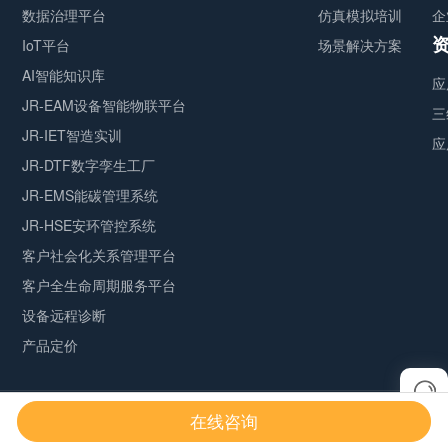
数据治理平台
仿真模拟培训
企
IoT平台
场景解决方案
AI智能知识库
应
JR-EAM设备智能物联平台
三
JR-IET智造实训
应
JR-DTF数字孪生工厂
JR-EMS能碳管理系统
JR-HSE安环管控系统
客户社会化关系管理平台
客户全生命周期服务平台
设备远程诊断
产品定价
伏锂码云平台
Copyright © 2026 by Jerei
在线咨询
鲁ICP备09041295号-52
All rights reserved
站点地图