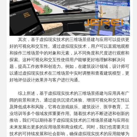
其次，基于虚拟现实技术的三维场景搭建与应用可以提供更
好的可视化和交互性。通过虚拟现实技术，用户可以直观地观察
和操作三维场景中的对象和元素，从不同角度和尺度进行观察和
探索。这种可视化和交互性使得用户能够更好地理解和解决问
题，提高工作效率和创造力。例如，在建筑设计领域，设计师可
以通过虚拟现实技术在三维场景中实时调整和查看建筑模型，更
好地评估设计效果并与客户进行沟通。
综上所述，基于虚拟现实技术的三维场景搭建与应用具有广
阔的前景和潜力。通过提供沉浸式体验、增强可视化和交互性以
及降低成本和风险，它将在游戏娱乐、建筑设计、医学教育、工
业培训等多个领域发挥重要作用。随着技术的不断进进和创新的
推动，我们可以期待基于虚拟现实技术的三维场景搭建与应用在
未来发展出更多的应用场景和商业模式。同时，我们也需要关注
技术的可持续发展和社会影响，确保虚拟现实技术的应用能够为