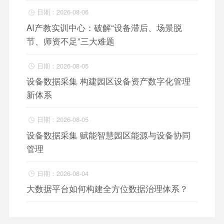
日期：2026-08-06

AI产教实训中心：破解“设备滞后、场景脱
节、师资不足”三大难题
日期：2026-08-05

设备数据采集 构建园区设备资产数字化管理
新体系
日期：2026-08-05

设备数据采集 赋能智慧园区能源与设备协同
管理
日期：2026-08-04

大数据平台如何构建全方位数据治理体系？