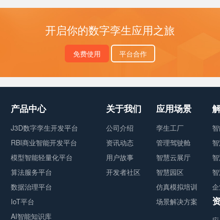
开启你的数字孪生应用之旅
免费使用
平台合作
产品中心
关于我们
应用场景
J3D数字孪生开发平台
公司介绍
孪生工厂
智
RBI商业智能开发平台
资讯动态
管理驾驶舱
智
模型智能轻量化平台
用户故事
智慧云展厅
智
算法服务平台
开发者社区
智慧园区
智
数据治理平台
仿真模拟培训
企
IoT平台
场景解决方案
AI智能知识库