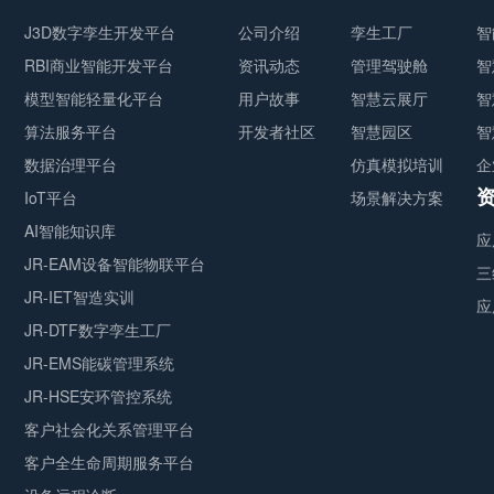
J3D数字孪生开发平台
公司介绍
孪生工厂
智
RBI商业智能开发平台
资讯动态
管理驾驶舱
智
模型智能轻量化平台
用户故事
智慧云展厅
智
算法服务平台
开发者社区
智慧园区
智
数据治理平台
仿真模拟培训
企
IoT平台
场景解决方案
AI智能知识库
应
JR-EAM设备智能物联平台
三
JR-IET智造实训
应
JR-DTF数字孪生工厂
JR-EMS能碳管理系统
JR-HSE安环管控系统
客户社会化关系管理平台
客户全生命周期服务平台