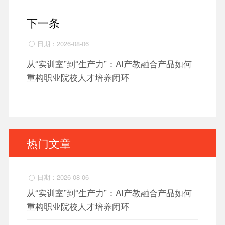
下一条
日期：2026-08-06

从“实训室”到“生产力”：AI产教融合产品如何
重构职业院校人才培养闭环
热门文章
日期：2026-08-06

从“实训室”到“生产力”：AI产教融合产品如何
重构职业院校人才培养闭环