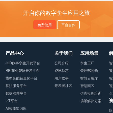
开启你的数字孪生应用之旅
免费使用
平台合作
产品中心
关于我们
应用场景
J3D数字孪生开发平台
公司介绍
孪生工厂
智
RBI商业智能开发平台
资讯动态
管理驾驶舱
智
模型智能轻量化平台
用户故事
智慧云展厅
智
算法服务平台
开发者社区
智慧园区
智
数据治理平台
仿真模拟培训
企
IoT平台
场景解决方案
AI智能知识库
应