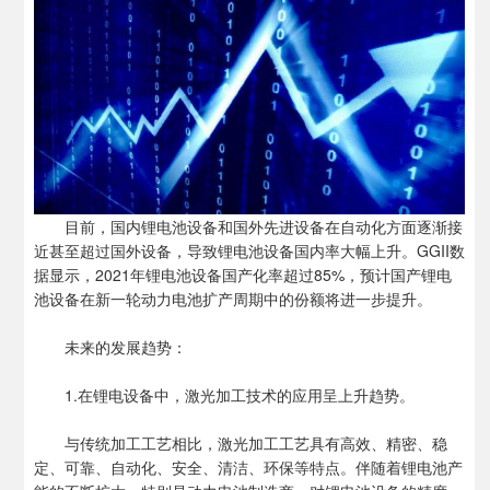
目前，国内锂电池设备和国外先进设备在自动化方面逐渐接
近甚至超过国外设备，导致锂电池设备国内率大幅上升。GGII数
据显示，2021年锂电池设备国产化率超过85%，预计国产锂电
池设备在新一轮动力电池扩产周期中的份额将进一步提升。
未来的发展趋势：
1.在锂电设备中，激光加工技术的应用呈上升趋势。
与传统加工工艺相比，激光加工工艺具有高效、精密、稳
定、可靠、自动化、安全、清洁、环保等特点。伴随着锂电池产