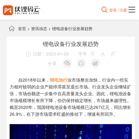

登录 / 注册

首页
>
资讯动态
>
锂电设备行业发展趋势
锂电设备行业发展趋势
日期：2023-01-05
字号




分享
自2018年以来，
锂电池行
业市场整合加快，行业内一些实
力相对较弱的企业产能停滞甚至退出市场。行业龙头企业继续扩
张，市场份额进一步集中在高质量龙头企业。因此，锂电池设备
市场规模增长有所下降，但仍保持稳定增长，市场越来越理性。
截至2020年，我国锂电池设备市场规模已达267亿元，同比增长
26.9%，在下游市场需求旺盛的推动下，增速有所回升。