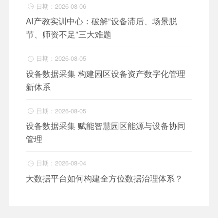
日期：2026-08-06

AI产教实训中心：破解“设备滞后、场景脱
节、师资不足”三大难题
日期：2026-08-05

设备数据采集 构建园区设备资产数字化管理
新体系
日期：2026-08-05

设备数据采集 赋能智慧园区能源与设备协同
管理
日期：2026-08-04

大数据平台如何构建全方位数据治理体系？