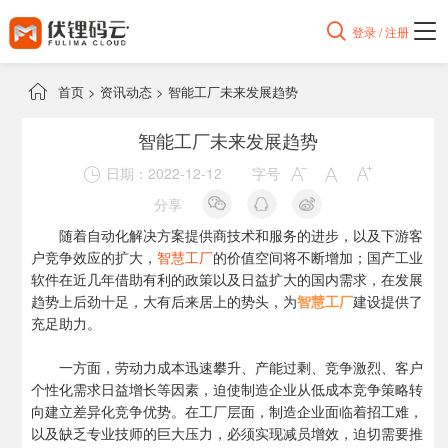

登录 / 注册

首页
>
资讯动态
>
智能工厂未来发展趋势
智能工厂未来发展趋势
日期：2022-12-12
字号




分享
随着自动化解决方案提供商技术和服务的进步，以及下游客
户竞争效应的扩大，
智慧工厂
的价值空间将不断增加；国产工业
软件在近几年借助有利的政策以及日益扩大的国内需求，在发展
趋势上后劲十足，大有后来居上的势头，为
智慧工厂
建设提供了
充足助力。
一方面，劳动力成本迅速攀升、产能过剩、竞争激烈、客户
个性化需求日益增长等因素，迫使制造企业从低成本竞争策略转
向建立差异化竞争优势。在工厂层面，制造企业面临着招工难，
以及缺乏专业技师的巨大压力，必须实现减员增效，迫切需要推