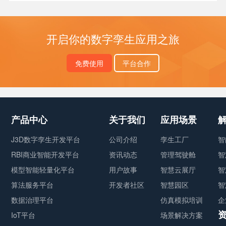
开启你的数字孪生应用之旅
免费使用
平台合作
产品中心
关于我们
应用场景
J3D数字孪生开发平台
公司介绍
孪生工厂
智
RBI商业智能开发平台
资讯动态
管理驾驶舱
智
模型智能轻量化平台
用户故事
智慧云展厅
智
算法服务平台
开发者社区
智慧园区
智
数据治理平台
仿真模拟培训
企
IoT平台
场景解决方案