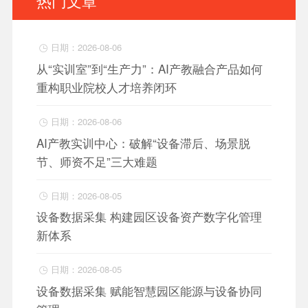
热门文章
日期：2026-08-06

从“实训室”到“生产力”：AI产教融合产品如何
重构职业院校人才培养闭环
日期：2026-08-06

AI产教实训中心：破解“设备滞后、场景脱
节、师资不足”三大难题
日期：2026-08-05

设备数据采集 构建园区设备资产数字化管理
新体系
日期：2026-08-05

设备数据采集 赋能智慧园区能源与设备协同