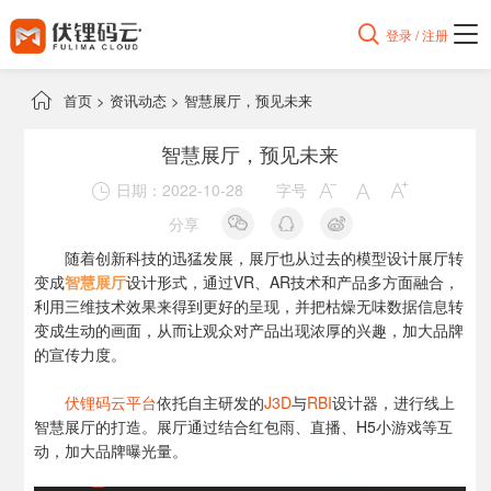

登录 / 注册

首页
>
资讯动态
>
智慧展厅，预见未来
智慧展厅，预见未来
日期：2022-10-28
字号




分享
随着创新科技的迅猛发展，展厅也从过去的模型设计展厅转
变成
智慧展厅
设计形式，通过VR、AR技术和产品多方面融合，
利用三维技术效果来得到更好的呈现，并把枯燥无味数据信息转
变成生动的画面，从而让观众对产品出现浓厚的兴趣，加大品牌
的宣传力度。
伏锂码云平台
依托自主研发的
J3D
与
RBI
设计器，进行线上
智慧展厅的打造。展厅通过结合红包雨、直播、H5小游戏等互
动，加大品牌曝光量。