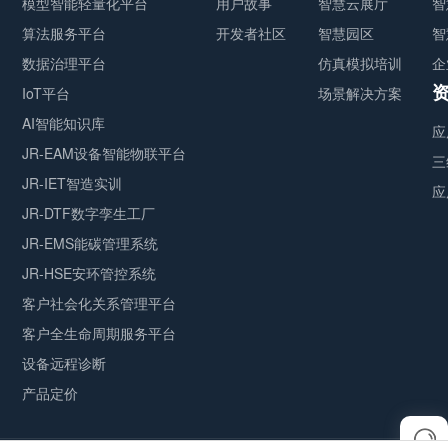
模型智能轻量化平台
用户故事
智慧云展厅
智
算法服务平台
开发者社区
智慧园区
智
数据治理平台
仿真模拟培训
企
IoT平台
场景解决方案
AI智能知识库
应
JR-EAM设备智能物联平台
三
JR-IET智造实训
应
JR-DTF数字孪生工厂
JR-EMS能碳管理系统
JR-HSE安环管控系统
客户社会化关系管理平台
客户全生命周期服务平台
设备远程诊断
产品定价