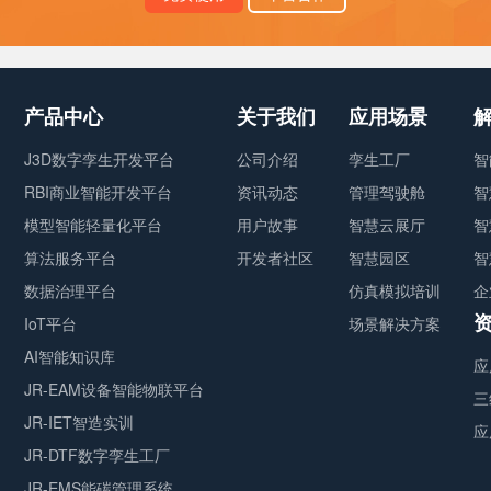
产品中心
关于我们
应用场景
J3D数字孪生开发平台
公司介绍
孪生工厂
智
RBI商业智能开发平台
资讯动态
管理驾驶舱
智
模型智能轻量化平台
用户故事
智慧云展厅
智
算法服务平台
开发者社区
智慧园区
智
数据治理平台
仿真模拟培训
企
IoT平台
场景解决方案
AI智能知识库
应
JR-EAM设备智能物联平台
三
JR-IET智造实训
应
JR-DTF数字孪生工厂
JR-EMS能碳管理系统