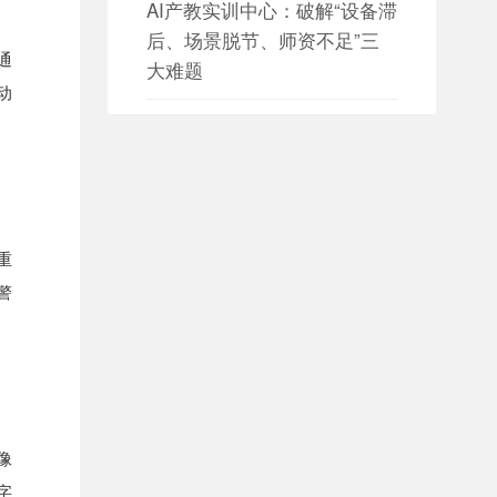
AI产教实训中心：破解“设备滞
后、场景脱节、师资不足”三
通
大难题
动
日期：2026-08-05

设备数据采集 构建园区设备资
产数字化管理新体系
日期：2026-08-05

重
设备数据采集 赋能智慧园区能
警
源与设备协同管理
日期：2026-08-04

大数据平台如何构建全方位数
据治理体系？
像
字