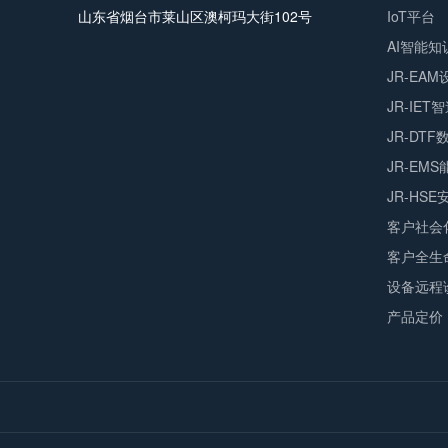
山东省烟台市莱山区澳柯玛大街102号
IoT平台
AI智能知
JR-EA
JR-IET
JR-DT
JR-EM
JR-HS
客户社会
客户全生
设备远程
产品定价