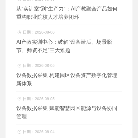
从“实训室”到“生产力”：AI产教融合产品如何
重构职业院校人才培养闭环
日期：2026-08-06

AI产教实训中心：破解“设备滞后、场景脱
节、师资不足”三大难题
日期：2026-08-05

设备数据采集 构建园区设备资产数字化管理
新体系
日期：2026-08-05

设备数据采集 赋能智慧园区能源与设备协同
管理
日期：2026-08-04
