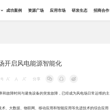
成功案例
资源广场
应用市场
研发生态
招商合作
场开启风电能源智能化
分享
字号



和故障时间与避免设备的突发故障，已经成为风电场日常运维的主
S技术、大数据、物联网、移动应用和智能应用等先进技术的综合应用