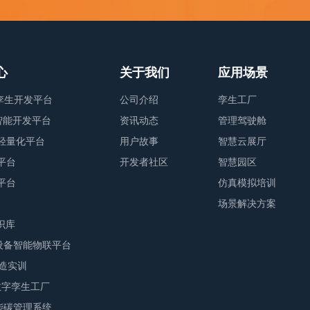
心
关于我们
应用场景
字孪生开发平台
公司介绍
孪生工厂
业智能开发平台
资讯动态
管理驾驶舱
轻量化平台
用户故事
智慧云展厅
平台
开发者社区
智慧园区
平台
仿真模拟培训
场景解决方案
识库
M设备智能物联平台
智造实训
F数字孪生工厂
S能碳管理系统