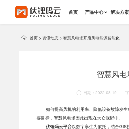
首页
产品中心
解决方案

首页
>
资讯动态
>
智慧风电场开启风电能源智能化
智慧风电
日期：2022-08-19

如何提高风机的利用率、降低设备故障发生率
要目标，
智慧风电
场因此出现在大众视野中。
伏锂码云平台
以数字孪生为依托，结合GI