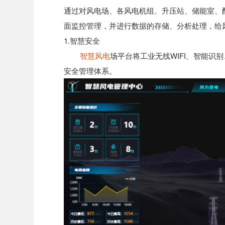
通过对风电场、各风电机组、升压站、储能室、
面监控管理，并进行数据的存储、分析处理，给
1.智慧安全
智慧风电
场平台将工业无线WIFI、智能
安全管理体系。