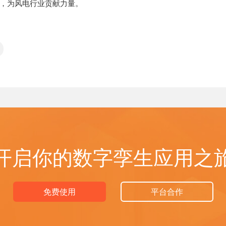
台，为风电行业贡献力量。
开启你的数字孪生应用之
免费使用
平台合作