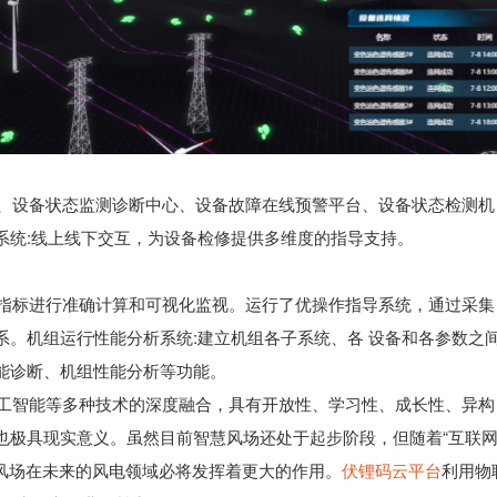
设备状态监测诊断中心、设备故障在线预警平台、设备状态检测机
系统:线上线下交互，为设备检修提供多维度的指导支持。
标进行准确计算和可视化监视。运行了优操作指导系统，通过采集
系。机组运行性能分析系统:建立机组各子系统、各 设备和各参数之
能诊断、机组性能分析等功能。
智能等多种技术的深度融合，具有开放性、学习性、成长性、异构
也极具现实意义。虽然目前智慧风场还处于起步阶段，但随着“互联
慧风场在未来的风电领域必将发挥着更大的作用。
伏锂码云平台
利用物