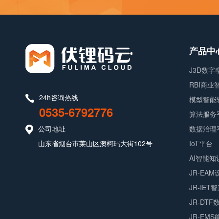
产品中
J3D数
RBI商
24h咨询热线
模型智能
0535-6792776
算法服务
公司地址
数据治理
山东省烟台市莱山区澳柯玛大街102号
IoT平台
AI智能知
JR-EA
JR-IET
JR-DT
JR-EM