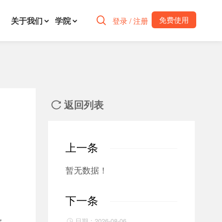
免费使用
关于我们
学院

登录 / 注册
返回列表

上一条
暂无数据！
下一条
，
日期：2026-08-06
