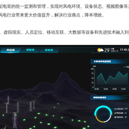
配电室的统一监测和管理，实现对风电环境、设备状态、视频图像等
风电行业带来更大价值提升，解决行业痛点，降本增效。
识别、虚拟现实、人员定位、移动互联、大数据等设备和先进技术融入到