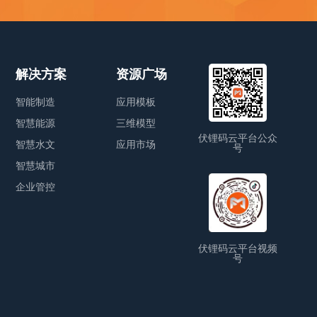
解决方案
资源广场
智能制造
应用模板
智慧能源
三维模型
伏锂码云平台公众
智慧水文
应用市场
号
智慧城市
企业管控
伏锂码云平台视频
号