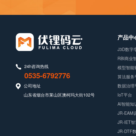
产品中
J3D数
RBI商
24h咨询热线
模型智能
0535-6792776
算法服务
公司地址
数据治理
山东省烟台市莱山区澳柯玛大街102号
IoT平台
AI智能知
JR-EA
JR-IET
JR-DT