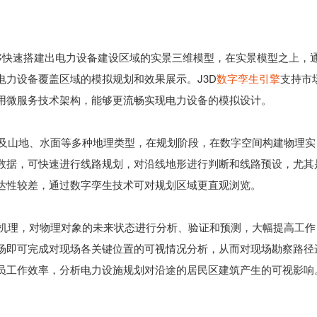
够快速搭建出电力设备建设区域的实景三维模型，在实景模型之上，
力设备覆盖区域的模拟规划和效果展示。J3D
数字孪生引擎
支持市
用微服务技术架构，能够更流畅实现电力设备的模拟设计。
山地、水面等多种地理类型，在规划阶段，在数字空间构建物理实
数据，可快速进行线路规划，对沿线地形进行判断和线路预设，尤其
达性较差，通过数字孪生技术可对规划区域更直观浏览。
理，对物理对象的未来状态进行分析、验证和预测，大幅提高工作
场即可完成对现场各关键位置的可视情况分析，从而对现场勘察路径
员工作效率，分析电力设施规划对沿途的居民区建筑产生的可视影响