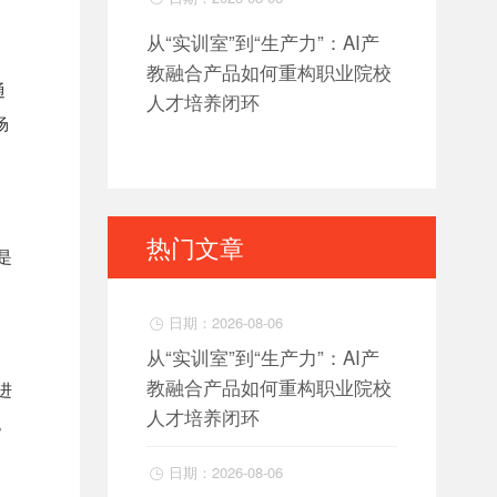
从“实训室”到“生产力”：AI产
教融合产品如何重构职业院校
通
人才培养闭环
场
热门文章
是
日期：2026-08-06

从“实训室”到“生产力”：AI产
教融合产品如何重构职业院校
进
人才培养闭环
。
日期：2026-08-06
