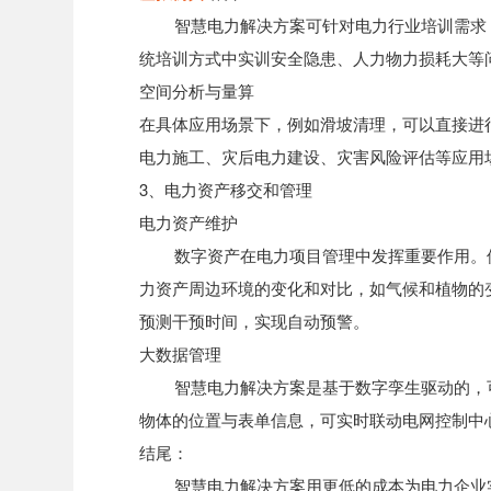
智慧电力解决方案可针对电力行业培训需求，
统培训方式中实训安全隐患、人力物力损耗大等
空间分析与量算
在具体应用场景下，例如滑坡清理，可以直接进
电力施工、灾后电力建设、灾害风险评估等应用
3、电力资产移交和管理
电力资产维护
数字资产在电力项目管理中发挥重要作用。借
力资产周边环境的变化和对比，如气候和植物的
预测干预时间，实现自动预警。
大数据管理
智慧电力解决方案是基于数字孪生驱动的，可
物体的位置与表单信息，可实时联动电网控制中
结尾：
智慧电力解决方案用更低的成本为电力企业实