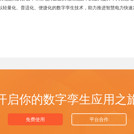
以轻量化、普适化、便捷化的数字孪生技术，助力推进智慧电力快速
开启你的数字孪生应用之
免费使用
平台合作