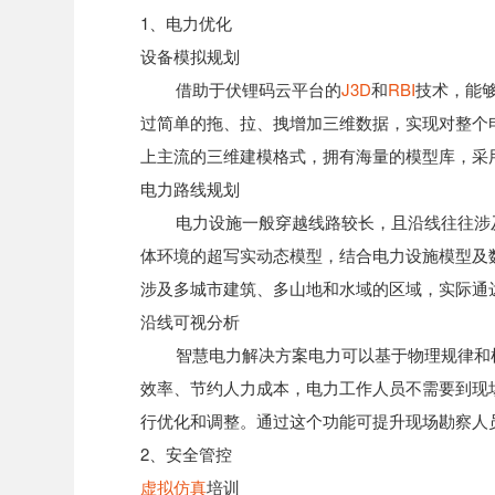
1、电力优化
设备模拟规划
借助于伏锂码云平台的
J3D
和
RBI
技术，能
过简单的拖、拉、拽增加三维数据，实现对整个电
上主流的三维建模格式，拥有海量的模型库，采
电力路线规划
电力设施一般穿越线路较长，且沿线往往涉及
体环境的超写实动态模型，结合电力设施模型及
涉及多城市建筑、多山地和水域的区域，实际通
沿线可视分析
智慧电力解决方案电力可以基于物理规律和机
效率、节约人力成本，电力工作人员不需要到现
行优化和调整。通过这个功能可提升现场勘察人
2、安全管控
虚拟仿真
培训